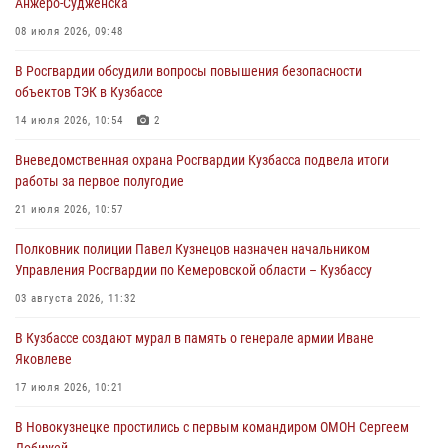
Анжеро-Судженска
Росгвардейцы задержали участника драки, причинившего побои
08 июля 2026, 09:48
оппоненту
В Росгвардии обсудили вопросы повышения безопасности
05 августа 2026, 08:50
объектов ТЭК в Кузбассе
Росгвардейцы пресекли нарушение общественного порядка на
14 июля 2026, 10:54
2
городском пляже
Вневедомственная охрана Росгвардии Кузбасса подвела итоги
05 августа 2026, 08:10
работы за первое полугодие
Росгвардейцы в Юрге пресекли попытку проникновения на
21 июля 2026, 10:57
территорию частного домовладения
Полковник полиции Павел Кузнецов назначен начальником
05 августа 2026, 07:45
Управления Росгвардии по Кемеровской области – Кузбассу
03 августа 2026, 11:32
В Кузбассе создают мурал в память о генерале армии Иване
Яковлеве
17 июля 2026, 10:21
В Новокузнецке простились с первым командиром ОМОН Сергеем
Добижей