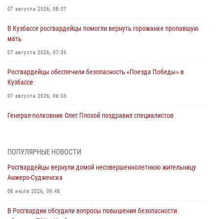
07 августа 2026, 08:37
В Кузбассе росгвардейцы помогли вернуть горожанке пропавшую
мать
07 августа 2026, 07:35
Росгвардейцы обеспечили безопасность «Поезда Победы» в
Кузбассе
07 августа 2026, 06:33
Генерал-полковник Олег Плохой поздравил специалистов
организационно-штатных подразделений Росгвардии с
профессиональным праздником
07 августа 2026, 05:32
ПОПУЛЯРНЫЕ НОВОСТИ
Росгвардейцы вернули домой несовершеннолетнюю жительницу
С 1 сентября 2026 года вступает в силу новый федеральный закон о
Анжеро-Судженска
частной охранной деятельности
08 июля 2026, 09:48
06 августа 2026, 10:19
В Росгвардии обсудили вопросы повышения безопасности
Росгвардейцы задержали предполагаемого виновника причинения