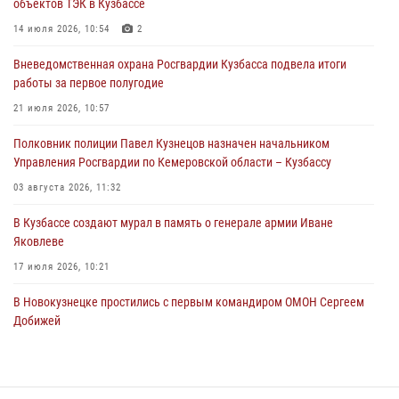
объектов ТЭК в Кузбассе
ножевого ранения кемеровчанину
14 июля 2026, 10:54
2
06 августа 2026, 09:18
Вневедомственная охрана Росгвардии Кузбасса подвела итоги
Росгвардейцы задержали мужчину, повредившего имущество
работы за первое полугодие
горожанки
21 июля 2026, 10:57
06 августа 2026, 08:17
1
Полковник полиции Павел Кузнецов назначен начальником
Росгвардейцы пресекли противоправные действия и защитили
Управления Росгвардии по Кемеровской области – Кузбассу
новокузнечанку от агрессивного знакомого
03 августа 2026, 11:32
06 августа 2026, 07:16
В Кузбассе создают мурал в память о генерале армии Иване
Яковлеве
17 июля 2026, 10:21
В Новокузнецке простились с первым командиром ОМОН Сергеем
Добижей
12 июля 2026, 06:54
Росгвардейцы задержали горожанина, воспользовавшегося