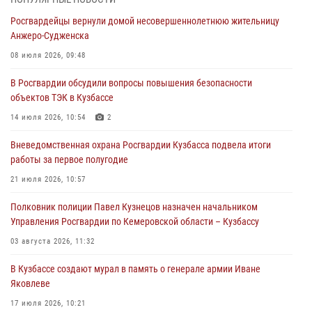
конфликт в медицинском учреждении
Росгвардейцы вернули домой несовершеннолетнюю жительницу
05 августа 2026, 09:30
Анжеро-Судженска
Росгвардейцы задержали участника драки, причинившего побои
08 июля 2026, 09:48
оппоненту
В Росгвардии обсудили вопросы повышения безопасности
05 августа 2026, 08:50
объектов ТЭК в Кузбассе
Росгвардейцы пресекли нарушение общественного порядка на
14 июля 2026, 10:54
2
городском пляже
Вневедомственная охрана Росгвардии Кузбасса подвела итоги
05 августа 2026, 08:10
работы за первое полугодие
Росгвардейцы в Юрге пресекли попытку проникновения на
21 июля 2026, 10:57
территорию частного домовладения
Полковник полиции Павел Кузнецов назначен начальником
05 августа 2026, 07:45
Управления Росгвардии по Кемеровской области – Кузбассу
03 августа 2026, 11:32
В Кузбассе создают мурал в память о генерале армии Иване
Яковлеве
17 июля 2026, 10:21