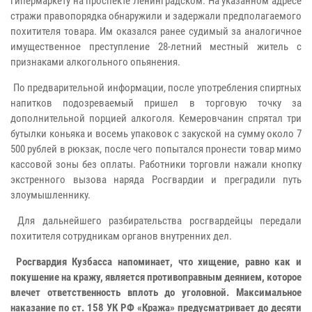
гипермаркету на проспекте Ленинградском. На указанном адресе
стражи правопорядка обнаружили и задержали предполагаемого
похитителя товара. Им оказался ранее судимый за аналогичное
имущественное преступление 28-летний местный житель с
признаками алкогольного опьянения.
По предварительной информации, после употребления спиртных
напитков подозреваемый пришел в торговую точку за
дополнительной порцией алкоголя. Кемеровчанин спрятал три
бутылки коньяка и восемь упаковок с закуской на сумму около 7
500 рублей в рюкзак, после чего попытался пронести товар мимо
кассовой зоны без оплаты. Работники торговли нажали кнопку
экстренного вызова наряда Росгвардии и преградили путь
злоумышленнику.
Для дальнейшего разбирательства росгвардейцы передали
похитителя сотрудникам органов внутренних дел.
Росгвардия Кузбасса напоминает, что хищение, равно как и
покушение на кражу, является противоправным деянием, которое
влечет ответственность вплоть до уголовной. Максимальное
наказание по ст. 158 УК РФ «Кража» предусматривает до десяти