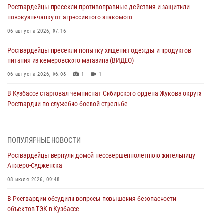
Росгвардейцы пресекли противоправные действия и защитили
новокузнечанку от агрессивного знакомого
06 августа 2026, 07:16
Росгвардейцы пресекли попытку хищения одежды и продуктов
питания из кемеровского магазина (ВИДЕО)
06 августа 2026, 06:08
1
1
В Кузбассе стартовал чемпионат Сибирского ордена Жукова округа
Росгвардии по служебно-боевой стрельбе
05 августа 2026, 10:53
7
Росгвардейцы задержали в Кемерове дебошира, устроившего
ПОПУЛЯРНЫЕ НОВОСТИ
конфликт в медицинском учреждении
Росгвардейцы вернули домой несовершеннолетнюю жительницу
05 августа 2026, 09:30
Анжеро-Судженска
Росгвардейцы задержали участника драки, причинившего побои
08 июля 2026, 09:48
оппоненту
В Росгвардии обсудили вопросы повышения безопасности
05 августа 2026, 08:50
объектов ТЭК в Кузбассе