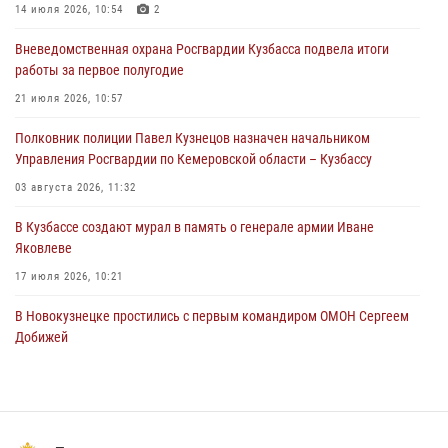
Росгвардейцы пресекли нарушение общественного порядка на
14 июля 2026, 10:54
2
городском пляже
Вневедомственная охрана Росгвардии Кузбасса подвела итоги
05 августа 2026, 08:10
работы за первое полугодие
Росгвардейцы в Юрге пресекли попытку проникновения на
21 июля 2026, 10:57
территорию частного домовладения
Полковник полиции Павел Кузнецов назначен начальником
05 августа 2026, 07:45
Управления Росгвардии по Кемеровской области – Кузбассу
03 августа 2026, 11:32
В Кузбассе создают мурал в память о генерале армии Иване
Яковлеве
17 июля 2026, 10:21
В Новокузнецке простились с первым командиром ОМОН Сергеем
Добижей
12 июля 2026, 06:54
Росгвардейцы задержали горожанина, воспользовавшегося
мотоциклом без разрешения владельца