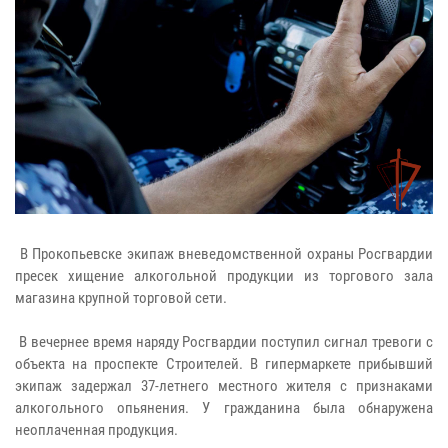
В Прокопьевске экипаж вневедомственной охраны Росгвардии
пресек хищение алкогольной продукции из торгового зала
магазина крупной торговой сети.
В вечернее время наряду Росгвардии поступил сигнал тревоги с
объекта на проспекте Строителей. В гипермаркете прибывший
экипаж задержал 37-летнего местного жителя с признаками
алкогольного опьянения. У гражданина была обнаружена
неоплаченная продукция.