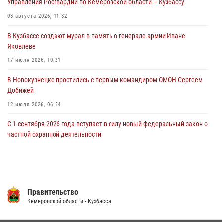
Управления Росгвардии по Кемеровской области – Кузбассу
горожанки
03 августа 2026, 11:32
06 августа 2026, 08:17
1
В Кузбассе создают мурал в память о генерале армии Иване
Росгвардейцы пресекли противоправные действия и защитили
Яковлеве
новокузнечанку от агрессивного знакомого
17 июля 2026, 10:21
06 августа 2026, 07:16
В Новокузнецке простились с первым командиром ОМОН Сергеем
Добижей
12 июля 2026, 06:54
С 1 сентября 2026 года вступает в силу новый федеральный закон о
частной охранной деятельности
06 августа 2026, 10:19
Росгвардейцы задержали горожанина, воспользовавшегося
мотоциклом без разрешения владельца
Правительство
14 июля 2026, 08:52
1
Кемеровской области - Кузбасса
Кузбасский спецназ принял участие в сборе снайперов Сибирского