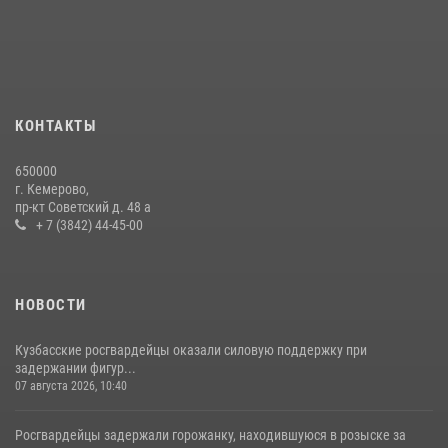
округа Росгвардии
24 июля 2026, 10:35
3
Сотрудники ОМОН «Оберег» провели встречу с воспитанниками
детского дома в рамках всероссийской акции
20 июля 2026, 10:54
2
КОНТАКТЫ
Росгвардейцы задержали мужчину, вырвавшего у горожанки пакет
650000
с покупками
г. Кемерово,
пр-кт Советский д. 48 а
20 июля 2026, 08:52
1
+ 7 (3842) 44-45-00
НОВОСТИ
Кузбасские росгвардейцы оказали силовую поддержку при
задержании фигур...
07 августа 2026, 10:40
Росгвардейцы задержали горожанку, находившуюся в розыске за