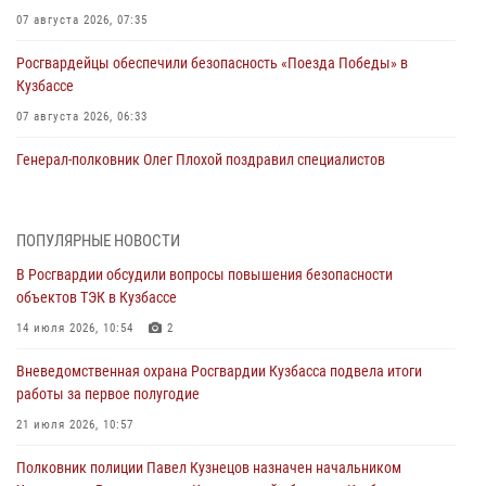
07 августа 2026, 07:35
Росгвардейцы обеспечили безопасность «Поезда Победы» в
Кузбассе
07 августа 2026, 06:33
Генерал-полковник Олег Плохой поздравил специалистов
организационно-штатных подразделений Росгвардии с
профессиональным праздником
07 августа 2026, 05:32
ПОПУЛЯРНЫЕ НОВОСТИ
В Росгвардии обсудили вопросы повышения безопасности
С 1 сентября 2026 года вступает в силу новый федеральный закон о
объектов ТЭК в Кузбассе
частной охранной деятельности
14 июля 2026, 10:54
2
06 августа 2026, 10:19
Вневедомственная охрана Росгвардии Кузбасса подвела итоги
Росгвардейцы задержали предполагаемого виновника причинения
работы за первое полугодие
ножевого ранения кемеровчанину
21 июля 2026, 10:57
06 августа 2026, 09:18
Полковник полиции Павел Кузнецов назначен начальником
Росгвардейцы задержали мужчину, повредившего имущество