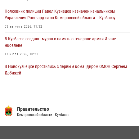
территорию частного домовладения
Полковник полиции Павел Кузнецов назначен начальником
05 августа 2026, 07:45
Управления Росгвардии по Кемеровской области – Кузбассу
03 августа 2026, 11:32
В Кузбассе создают мурал в память о генерале армии Иване
Яковлеве
17 июля 2026, 10:21
В Новокузнецке простились с первым командиром ОМОН Сергеем
Добижей
12 июля 2026, 06:54
Росгвардейцы задержали горожанина, воспользовавшегося
мотоциклом без разрешения владельца
Правительство
14 июля 2026, 08:52
1
Кемеровской области - Кузбасса
Кузбасский спецназ принял участие в сборе снайперов Сибирского
округа Росгвардии
24 июля 2026, 10:35
3