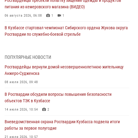
Росгвардейцы пресекли попытку хищения одежды и продуктов
питания из кемеровского магазина (ВИДЕО)
06 августа 2026, 06:08
1
1
В Кузбассе стартовал чемпионат Сибирского ордена Жукова округа
Росгвардии по служебно-боевой стрельбе
05 августа 2026, 10:53
7
Росгвардейцы задержали в Кемерове дебошира, устроившего
ПОПУЛЯРНЫЕ НОВОСТИ
конфликт в медицинском учреждении
Росгвардейцы вернули домой несовершеннолетнюю жительницу
05 августа 2026, 09:30
Анжеро-Судженска
Росгвардейцы задержали участника драки, причинившего побои
08 июля 2026, 09:48
оппоненту
В Росгвардии обсудили вопросы повышения безопасности
05 августа 2026, 08:50
объектов ТЭК в Кузбассе
Росгвардейцы пресекли нарушение общественного порядка на
14 июля 2026, 10:54
2
городском пляже
Вневедомственная охрана Росгвардии Кузбасса подвела итоги
05 августа 2026, 08:10
работы за первое полугодие
Росгвардейцы в Юрге пресекли попытку проникновения на
21 июля 2026, 10:57