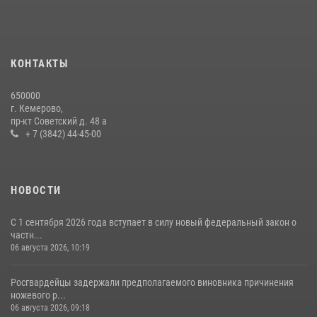
Росгвардейцы задержали мужчину, вырвавшего у горожанки пакет
с покупками
20 июля 2026, 08:52
1
КОНТАКТЫ
Росгвардейцы задержали новокузнечанку при попытке вынести из
650000
гипермаркета товары на 13 тысяч рублей (ВИДЕО)
г. Кемерово,
пр-кт Советский д. 48 а
16 июля 2026, 06:43
1
1
+ 7 (3842) 44-45-00
НОВОСТИ
С 1 сентября 2026 года вступает в силу новый федеральный закон о
частн...
06 августа 2026, 10:19
Росгвардейцы задержали предполагаемого виновника причинения
ножевого р...
06 августа 2026, 09:18