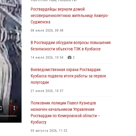
В Кузбассе стартовал чемпионат Сибирского
ордена Жукова округа Росгвардии по
Росгвардейцы вернули домой
служебно-боевой стрельбе
несовершеннолетнюю жительницу Анжеро-
Судженска
05 августа 2026, 10:53
7
08 июля 2026, 09:48
Росгвардейцы задержали в Кемерове
дебошира, устроившего конфликт в
В Росгвардии обсудили вопросы повышения
медицинском учреждении
безопасности объектов ТЭК в Кузбассе
05 августа 2026, 09:30
14 июля 2026, 10:54
2
Росгвардейцы задержали участника драки,
Вневедомственная охрана Росгвардии
причинившего побои оппоненту
Кузбасса подвела итоги работы за первое
полугодие
05 августа 2026, 08:50
21 июля 2026, 10:57
Росгвардейцы пресекли нарушение
общественного порядка на городском пляже
Полковник полиции Павел Кузнецов
назначен начальником Управления
05 августа 2026, 08:10
Росгвардии по Кемеровской области –
Кузбассу
Росгвардейцы в Юрге пресекли попытку
проникновения на территорию частного
03 августа 2026, 11:32
домовладения