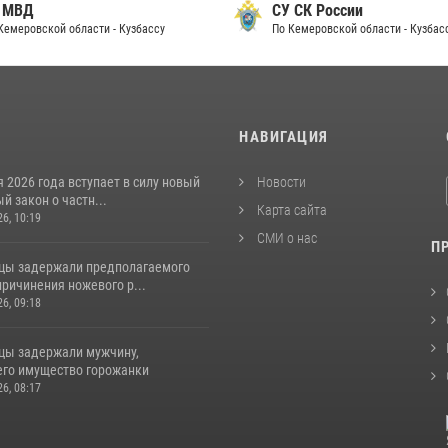
 МВД
СУ СК России
Кемеровской области - Кузбассу
По Кемеровской области - Кузбас
И
НАВИГАЦИЯ
я 2026 года вступает в силу новый
Новости
 закон о частн...
Карта сайта
26, 10:19
СМИ о нас
П
цы задержали предполагаемого
ричинения ножевого р...
26, 09:18
цы задержали мужчину,
го имущество горожанки
26, 08:17