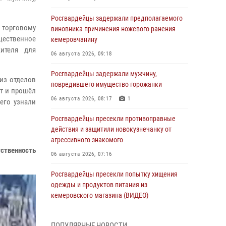
Росгвардейцы задержали предполагаемого
 торговому
виновника причинения ножевого ранения
ущественное
кемеровчанину
жителя для
06 августа 2026, 09:18
Росгвардейцы задержали мужчину,
из отделов
повредившего имущество горожанки
ет и прошёл
06 августа 2026, 08:17
1
его узнали
Росгвардейцы пресекли противоправные
действия и защитили новокузнечанку от
агрессивного знакомого
ственность
06 августа 2026, 07:16
Росгвардейцы пресекли попытку хищения
одежды и продуктов питания из
кемеровского магазина (ВИДЕО)
06 августа 2026, 06:08
1
1
ПОПУЛЯРНЫЕ НОВОСТИ