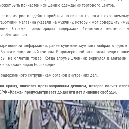
может быть причастен к хищению одежды из торгового центра.
ее время росгвардейцы прибыли на сигнал тревоги к охраняемому
 Работники магазина указали на мужчину, который мог совершить им
ление. Стражи правопорядка задержали 49-летнего местного 
я обстоятельств.
арительной информации, ранее судимый мужчина выбрал в одном 
, брюки и спортивный костюм. В примерочной он сложил вещи в пак
сы, не оплатив товар. Когда злоумышленник вернулся в магазин, 
и и вызвали наряд Росгвардии.
 задержанного сотрудникам органов внутренних дел.
на кражу, является противоправным деянием, которое влечет ответ
УК РФ «Кража» предусматривает до десяти лет лишение свободы.