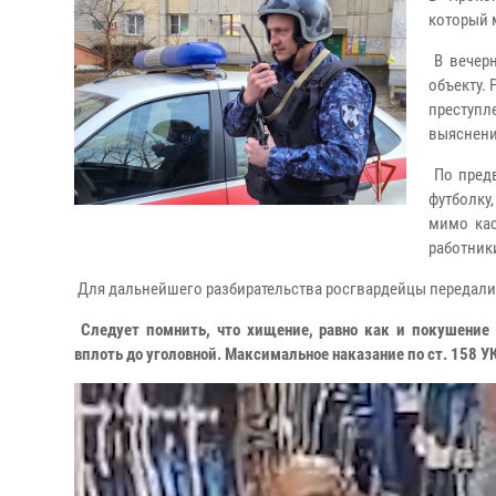
который 
В вечерн
объекту.
преступ
выяснени
По предв
футболку
мимо кас
работник
Для дальнейшего разбирательства росгвардейцы передали
Следует помнить, что хищение, равно как и покушение 
вплоть до уголовной. Максимальное наказание по ст. 158 