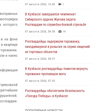
07 августа 2026, 10:40
1
ивоправных
В Кузбассе завершился чемпионат
равопорядка
Сибирского ордена Жукова округа
а которого
Росгвардии по служебно-боевой стрельбе
07 августа 2026, 09:38
14
 и на фоне
Росгвардейцы задержали горожанку,
 в квартире
находившуюся в розыске за серию хищений
горожанки.
из торговых объектов
ром и нанес
07 августа 2026, 08:37
В Кузбассе росгвардейцы помогли вернуть
информация
горожанке пропавшую мать
07 августа 2026, 07:35
 тревожной
 кратчайшие
Росгвардейцы обеспечили безопасность
рушителей.
«Поезда Победы» в Кузбассе
осгвардии:
07 августа 2026, 06:33
ПОПУЛЯРНЫЕ НОВОСТИ