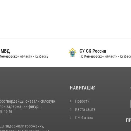
 МВД
СУ СК России
Кемеровской области - Кузбассу
По Кемеровской области - Кузбас
И
НАВИГАЦИЯ
 росгвардейцы оказали силовую
Новости
при задержании фигур...
Карта сайта
26, 10:40
СМИ о нас
П
цы задержали горожанку,