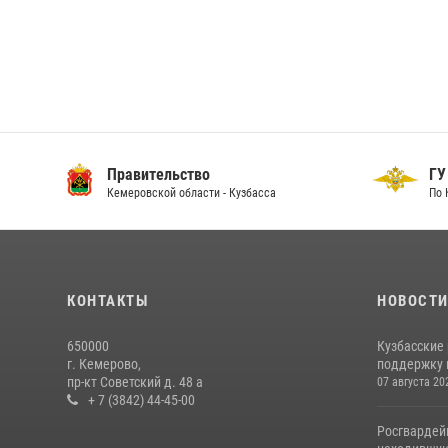
Правительство
ГУ
Кемеровской области - Кузбасса
По 
КОНТАКТЫ
НОВОСТ
650000
Кузбасские
г. Кемерово,
поддержку 
пр-кт Советский д. 48 а
07 августа 20
+ 7 (3842) 44-45-00
Росгвардей