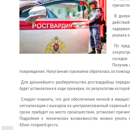
причастн
В дневн
действий
задержал
указала 
По предв
злоупотр
соседки.
Получив 
повреждения. Напуганная горожанка обратилась за помощ
Для дальнейшего разбирательства росгвардейцы передал
будет установлена в ходе проверки, по результатам которо
Следует помнить, что для обеспечения личной и имущес
сигнализации с выходом на централизованный охранный пу
сроки прибудет на место происшествия, установит причи
Подробнее о технических возможностях можно узнать 
42uvo.rosguard.gov.ru.