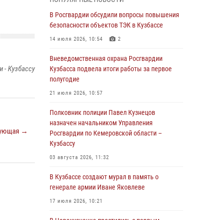
Генерал-полковник Олег Плохой поздравил
специалистов организационно-штатных
В Росгвардии обсудили вопросы повышения
подразделений Росгвардии с
безопасности объектов ТЭК в Кузбассе
профессиональным праздником
14 июля 2026, 10:54
2
07 августа 2026, 05:32
Вневедомственная охрана Росгвардии
С 1 сентября 2026 года вступает в силу новый
 - Кузбассу
Кузбасса подвела итоги работы за первое
федеральный закон о частной охранной
полугодие
деятельности
21 июля 2026, 10:57
06 августа 2026, 10:19
Полковник полиции Павел Кузнецов
Росгвардейцы задержали предполагаемого
назначен начальником Управления
ующая →
виновника причинения ножевого ранения
Росгвардии по Кемеровской области –
кемеровчанину
Кузбассу
06 августа 2026, 09:18
03 августа 2026, 11:32
Росгвардейцы задержали мужчину,
В Кузбассе создают мурал в память о
повредившего имущество горожанки
генерале армии Иване Яковлеве
06 августа 2026, 08:17
1
17 июля 2026, 10:21
Росгвардейцы пресекли противоправные