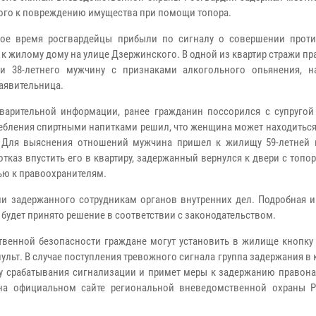
ого к повреждению имущества при помощи топора.
ое время росгвардейцы прибыли по сигналу о совершении прот
 к жилому дому на улице Дзержинского. В одной из квартир стражи п
и 38-летнего мужчину с признаками алкогольного опьянения, н
заявительница.
арительной информации, ранее гражданин поссорился с супругой
ебления спиртными напитками решил, что женщина может находиться
 Для выяснения отношений мужчина пришел к жилищу 59-летней 
отказ впустить его в квартиру, задержанный вернулся к двери с топо
ью к правоохранителям.
и задержанного сотрудникам органов внутренних дел. Подробная 
й будет принято решение в соответствии с законодательством.
твенной безопасности граждане могут установить в жилище кнопку
льт. В случае поступления тревожного сигнала группа задержания в
ну срабатывания сигнализации и примет меры к задержанию правона
на официальном сайте региональной вневедомственной охраны Р