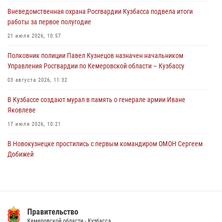
городском пляже
Вневедомственная охрана Росгвардии Кузбасса подвела итоги
05 августа 2026, 08:10
работы за первое полугодие
Росгвардейцы в Юрге пресекли попытку проникновения на
21 июля 2026, 10:57
территорию частного домовладения
Полковник полиции Павел Кузнецов назначен начальником
05 августа 2026, 07:45
Управления Росгвардии по Кемеровской области – Кузбассу
03 августа 2026, 11:32
В Кузбассе создают мурал в память о генерале армии Иване
Яковлеве
17 июля 2026, 10:21
В Новокузнецке простились с первым командиром ОМОН Сергеем
Добижей
12 июля 2026, 06:54
Росгвардейцы задержали горожанина, воспользовавшегося
мотоциклом без разрешения владельца
Правительство
14 июля 2026, 08:52
1
Кемеровской области - Кузбасса