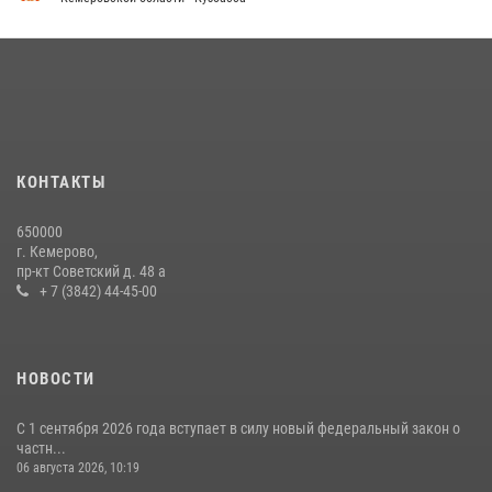
Кузбасский спецназ принял участие в сборе снайперов Сибирского
округа Росгвардии
24 июля 2026, 10:35
3
Росгвардейцы задержали мужчину, вырвавшего у горожанки пакет
с покупками
20 июля 2026, 08:52
1
КОНТАКТЫ
Росгвардейцы задержали новокузнечанку при попытке вынести из
650000
гипермаркета товары на 13 тысяч рублей (ВИДЕО)
г. Кемерово,
пр-кт Советский д. 48 а
16 июля 2026, 06:43
1
1
+ 7 (3842) 44-45-00
НОВОСТИ
С 1 сентября 2026 года вступает в силу новый федеральный закон о
частн...
06 августа 2026, 10:19