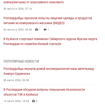
новокузнечанку от агрессивного знакомого
06 августа 2026, 07:16
Росгвардейцы пресекли попытку хищения одежды и продуктов
питания из кемеровского магазина (ВИДЕО)
06 августа 2026, 06:08
1
1
В Кузбассе стартовал чемпионат Сибирского ордена Жукова округа
Росгвардии по служебно-боевой стрельбе
05 августа 2026, 10:53
7
Росгвардейцы задержали в Кемерове дебошира, устроившего
ПОПУЛЯРНЫЕ НОВОСТИ
конфликт в медицинском учреждении
Росгвардейцы вернули домой несовершеннолетнюю жительницу
05 августа 2026, 09:30
Анжеро-Судженска
Росгвардейцы задержали участника драки, причинившего побои
08 июля 2026, 09:48
оппоненту
В Росгвардии обсудили вопросы повышения безопасности
05 августа 2026, 08:50
объектов ТЭК в Кузбассе
Росгвардейцы пресекли нарушение общественного порядка на
14 июля 2026, 10:54
2