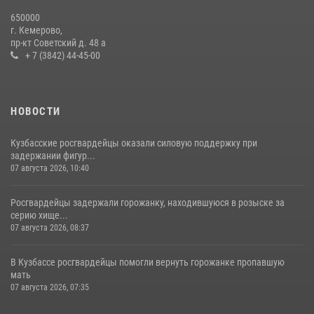
Росгвардейцы задержали новокузнечанку при попытке вынести из
650000
гипермаркета товары на 13 тысяч рублей (ВИДЕО)
г. Кемерово,
пр-кт Советский д. 48 а
16 июля 2026, 06:43
1
1
+ 7 (3842) 44-45-00
НОВОСТИ
Кузбасские росгвардейцы оказали силовую поддержку при
задержании фигур...
07 августа 2026, 10:40
Росгвардейцы задержали горожанку, находившуюся в розыске за
серию хище...
07 августа 2026, 08:37
В Кузбассе росгвардейцы помогли вернуть горожанке пропавшую
мать
07 августа 2026, 07:35