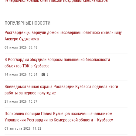
Генерал-полковник Олег Плохой поздравил специалистов
организационно-штатных подразделений Росгвардии с
профессиональным праздником
07 августа 2026, 05:32
ПОПУЛЯРНЫЕ НОВОСТИ
Росгвардейцы вернули домой несовершеннолетнюю жительницу
С 1 сентября 2026 года вступает в силу новый федеральный закон о
Анжеро-Судженска
частной охранной деятельности
08 июля 2026, 09:48
06 августа 2026, 10:19
В Росгвардии обсудили вопросы повышения безопасности
Росгвардейцы задержали предполагаемого виновника причинения
объектов ТЭК в Кузбассе
ножевого ранения кемеровчанину
14 июля 2026, 10:54
2
06 августа 2026, 09:18
Вневедомственная охрана Росгвардии Кузбасса подвела итоги
Росгвардейцы задержали мужчину, повредившего имущество
работы за первое полугодие
горожанки
21 июля 2026, 10:57
06 августа 2026, 08:17
1
Полковник полиции Павел Кузнецов назначен начальником
Росгвардейцы пресекли противоправные действия и защитили
Управления Росгвардии по Кемеровской области – Кузбассу
новокузнечанку от агрессивного знакомого
03 августа 2026, 11:32
06 августа 2026, 07:16