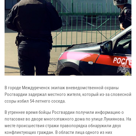
В городе Междуреченск экипаж вневедомственной охраны
Росгвардии задержал местного жителя, который из-за словесной
ссоры избил 54-летнего соседа.
В утреннее время бойцы Росгвардии получили информацию о
потасовке во дворе многоэтажного дома по улице Лукиянова. На
месте происшествия стражи правопорядка обнаружили двух
конфликтующих граждан. В области лица одного из них