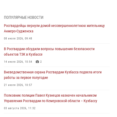
организационно-штатных подразделений Росгвардии с
профессиональным праздником
07 августа 2026, 05:32
ПОПУЛЯРНЫЕ НОВОСТИ
Росгвардейцы вернули домой несовершеннолетнюю жительницу
С 1 сентября 2026 года вступает в силу новый федеральный закон о
Анжеро-Судженска
частной охранной деятельности
08 июля 2026, 09:48
06 августа 2026, 10:19
В Росгвардии обсудили вопросы повышения безопасности
Росгвардейцы задержали предполагаемого виновника причинения
объектов ТЭК в Кузбассе
ножевого ранения кемеровчанину
14 июля 2026, 10:54
2
06 августа 2026, 09:18
Вневедомственная охрана Росгвардии Кузбасса подвела итоги
Росгвардейцы задержали мужчину, повредившего имущество
работы за первое полугодие
горожанки
21 июля 2026, 10:57
06 августа 2026, 08:17
1
Полковник полиции Павел Кузнецов назначен начальником
Росгвардейцы пресекли противоправные действия и защитили
Управления Росгвардии по Кемеровской области – Кузбассу
новокузнечанку от агрессивного знакомого
03 августа 2026, 11:32
06 августа 2026, 07:16