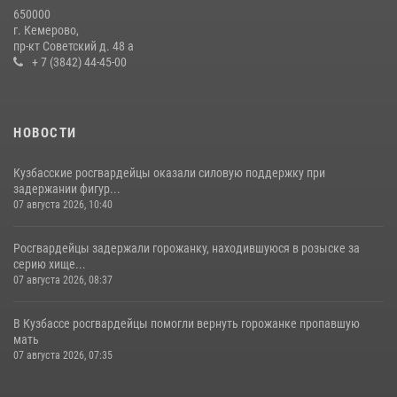
Росгвардейцы задержали новокузнечанку при попытке вынести из
650000
гипермаркета товары на 13 тысяч рублей (ВИДЕО)
г. Кемерово,
пр-кт Советский д. 48 а
16 июля 2026, 06:43
1
1
+ 7 (3842) 44-45-00
НОВОСТИ
Кузбасские росгвардейцы оказали силовую поддержку при
задержании фигур...
07 августа 2026, 10:40
Росгвардейцы задержали горожанку, находившуюся в розыске за
серию хище...
07 августа 2026, 08:37
В Кузбассе росгвардейцы помогли вернуть горожанке пропавшую
мать
07 августа 2026, 07:35