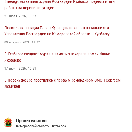
Вневедомственная охрана Росгвардии Кузбасса подвела итоги
05 августа 2026, 08:10
работы за первое полугодие
Росгвардейцы в Юрге пресекли попытку проникновения на
21 июля 2026, 10:57
территорию частного домовладения
Полковник полиции Павел Кузнецов назначен начальником
05 августа 2026, 07:45
Управления Росгвардии по Кемеровской области – Кузбассу
03 августа 2026, 11:32
В Кузбассе создают мурал в память о генерале армии Иване
Яковлеве
17 июля 2026, 10:21
В Новокузнецке простились с первым командиром ОМОН Сергеем
Добижей
12 июля 2026, 06:54
Росгвардейцы задержали горожанина, воспользовавшегося
мотоциклом без разрешения владельца
Правительство
14 июля 2026, 08:52
1
Кемеровской области - Кузбасса