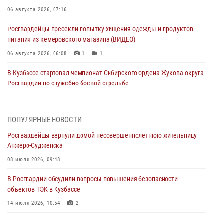
06 августа 2026, 07:16
Росгвардейцы пресекли попытку хищения одежды и продуктов
питания из кемеровского магазина (ВИДЕО)
06 августа 2026, 06:08
1
1
В Кузбассе стартовал чемпионат Сибирского ордена Жукова округа
Росгвардии по служебно-боевой стрельбе
05 августа 2026, 10:53
7
Росгвардейцы задержали в Кемерове дебошира, устроившего
ПОПУЛЯРНЫЕ НОВОСТИ
конфликт в медицинском учреждении
Росгвардейцы вернули домой несовершеннолетнюю жительницу
05 августа 2026, 09:30
Анжеро-Судженска
Росгвардейцы задержали участника драки, причинившего побои
08 июля 2026, 09:48
оппоненту
В Росгвардии обсудили вопросы повышения безопасности
05 августа 2026, 08:50
объектов ТЭК в Кузбассе
Росгвардейцы пресекли нарушение общественного порядка на
14 июля 2026, 10:54
2
городском пляже