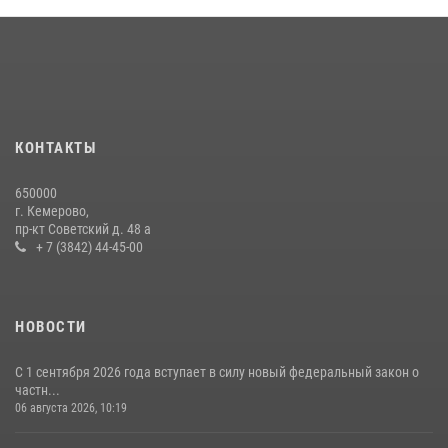
Кузбасский спецназ принял участие в сборе снайперов Сибирского
округа Росгвардии
24 июля 2026, 10:35
3
Росгвардейцы задержали мужчину, вырвавшего у горожанки пакет
с покупками
20 июля 2026, 08:52
1
КОНТАКТЫ
Росгвардейцы задержали новокузнечанку при попытке вынести из
650000
гипермаркета товары на 13 тысяч рублей (ВИДЕО)
г. Кемерово,
пр-кт Советский д. 48 а
16 июля 2026, 06:43
1
1
+ 7 (3842) 44-45-00
НОВОСТИ
С 1 сентября 2026 года вступает в силу новый федеральный закон о
частн...
06 августа 2026, 10:19