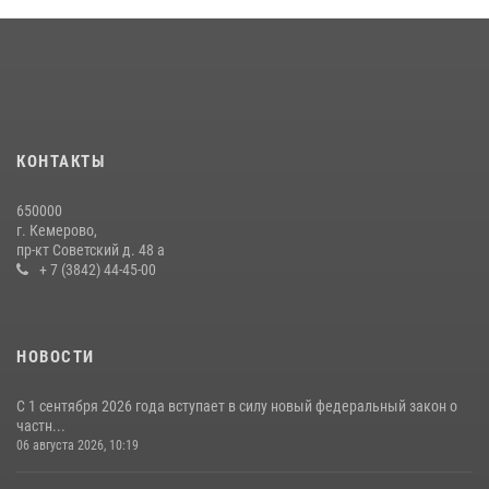
Кузбасский спецназ принял участие в сборе снайперов Сибирского
округа Росгвардии
24 июля 2026, 10:35
3
Росгвардейцы задержали мужчину, вырвавшего у горожанки пакет
с покупками
20 июля 2026, 08:52
1
КОНТАКТЫ
Росгвардейцы задержали новокузнечанку при попытке вынести из
650000
гипермаркета товары на 13 тысяч рублей (ВИДЕО)
г. Кемерово,
пр-кт Советский д. 48 а
16 июля 2026, 06:43
1
1
+ 7 (3842) 44-45-00
НОВОСТИ
С 1 сентября 2026 года вступает в силу новый федеральный закон о
частн...
06 августа 2026, 10:19