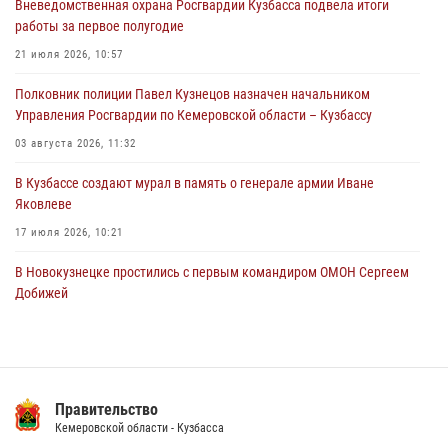
Вневедомственная охрана Росгвардии Кузбасса подвела итоги
05 августа 2026, 08:10
работы за первое полугодие
Росгвардейцы в Юрге пресекли попытку проникновения на
21 июля 2026, 10:57
территорию частного домовладения
Полковник полиции Павел Кузнецов назначен начальником
05 августа 2026, 07:45
Управления Росгвардии по Кемеровской области – Кузбассу
03 августа 2026, 11:32
В Кузбассе создают мурал в память о генерале армии Иване
Яковлеве
17 июля 2026, 10:21
В Новокузнецке простились с первым командиром ОМОН Сергеем
Добижей
12 июля 2026, 06:54
Росгвардейцы задержали горожанина, воспользовавшегося
мотоциклом без разрешения владельца
Правительство
14 июля 2026, 08:52
1
Кемеровской области - Кузбасса