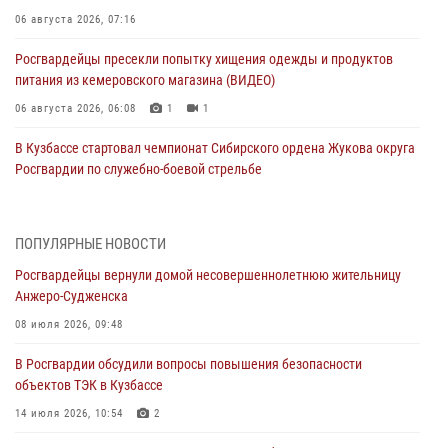
06 августа 2026, 07:16
Росгвардейцы пресекли попытку хищения одежды и продуктов
питания из кемеровского магазина (ВИДЕО)
06 августа 2026, 06:08
1
1
В Кузбассе стартовал чемпионат Сибирского ордена Жукова округа
Росгвардии по служебно-боевой стрельбе
05 августа 2026, 10:53
7
Росгвардейцы задержали в Кемерове дебошира, устроившего
ПОПУЛЯРНЫЕ НОВОСТИ
конфликт в медицинском учреждении
Росгвардейцы вернули домой несовершеннолетнюю жительницу
05 августа 2026, 09:30
Анжеро-Судженска
Росгвардейцы задержали участника драки, причинившего побои
08 июля 2026, 09:48
оппоненту
В Росгвардии обсудили вопросы повышения безопасности
05 августа 2026, 08:50
объектов ТЭК в Кузбассе
Росгвардейцы пресекли нарушение общественного порядка на
14 июля 2026, 10:54
2
городском пляже