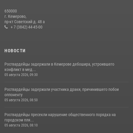
Росгвардейцы задержали новокузнечанку при попытке вынести из
650000
гипермаркета товары на 13 тысяч рублей (ВИДЕО)
г. Кемерово,
пр-кт Советский д. 48 а
16 июля 2026, 06:43
1
1
+ 7 (3842) 44-45-00
НОВОСТИ
Росгвардейцы задержали в Кемерове дебошира, устроившего
конфликт в мед...
05 августа 2026, 09:30
Росгвардейцы задержали участника драки, причинившего побои
оппоненту
05 августа 2026, 08:50
Росгвардейцы пресекли нарушение общественного порядка на
городском пля...
05 августа 2026, 08:10