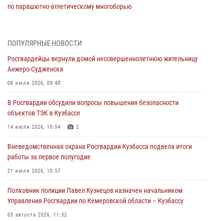
по парашютно-атлетическому многоборью
04 августа 2026, 10:48
2
Кузбассовцы высоко оценили качество предоставления
ПОПУЛЯРНЫЕ НОВОСТИ
государственных услуг подразделениями ЛРР Росгвардии
Росгвардейцы вернули домой несовершеннолетнюю жительницу
04 августа 2026, 09:42
Анжеро-Судженска
Росгвардейцы помогли разыскать троих юных путешественников из
08 июля 2026, 09:48
Новокузнецка
В Росгвардии обсудили вопросы повышения безопасности
04 августа 2026, 08:42
объектов ТЭК в Кузбассе
Росгвардейцы задержали нарушителя общественного порядка в
14 июля 2026, 10:54
2
охраняемой кемеровской гостинице
Вневедомственная охрана Росгвардии Кузбасса подвела итоги
04 августа 2026, 07:41
работы за первое полугодие
Кемеровские росгвардейцы пресекли попытку хищения товара
21 июля 2026, 10:57
путем подмены ценника (ВИДЕО)
Полковник полиции Павел Кузнецов назначен начальником
04 августа 2026, 06:32
1
Управления Росгвардии по Кемеровской области – Кузбассу
03 августа 2026, 11:32