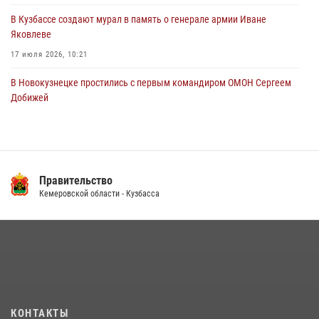
В Кузбассе создают мурал в память о генерале армии Иване
Яковлеве
17 июля 2026, 10:21
В Новокузнецке простились с первым командиром ОМОН Сергеем
Добижей
12 июля 2026, 06:54
Росгвардейцы задержали горожанина, воспользовавшегося
мотоциклом без разрешения владельца
Правительство
14 июля 2026, 08:52
1
Кемеровской области - Кузбасса
Кузбасский спецназ принял участие в сборе снайперов Сибирского
округа Росгвардии
24 июля 2026, 10:35
3
Росгвардейцы задержали мужчину, вырвавшего у горожанки пакет
с покупками
20 июля 2026, 08:52
1
КОНТАКТЫ