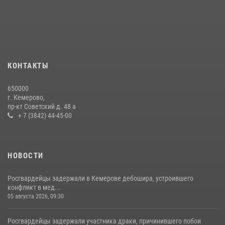
округа Росгвардии
24 июля 2026, 10:35
3
Росгвардейцы задержали мужчину, вырвавшего у горожанки пакет
с покупками
20 июля 2026, 08:52
1
КОНТАКТЫ
Росгвардейцы задержали новокузнечанку при попытке вынести из
650000
гипермаркета товары на 13 тысяч рублей (ВИДЕО)
г. Кемерово,
пр-кт Советский д. 48 а
16 июля 2026, 06:43
1
1
+ 7 (3842) 44-45-00
НОВОСТИ
Росгвардейцы задержали в Кемерове дебошира, устроившего
конфликт в мед...
05 августа 2026, 09:30
Росгвардейцы задержали участника драки, причинившего побои