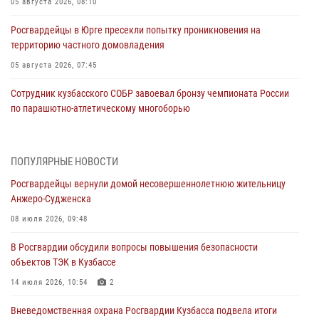
05 августа 2026, 08:10
Росгвардейцы в Юрге пресекли попытку проникновения на
территорию частного домовладения
05 августа 2026, 07:45
Сотрудник кузбасского СОБР завоевал бронзу чемпионата России
по парашютно-атлетическому многоборью
04 августа 2026, 10:48
2
Кузбассовцы высоко оценили качество предоставления
ПОПУЛЯРНЫЕ НОВОСТИ
государственных услуг подразделениями ЛРР Росгвардии
Росгвардейцы вернули домой несовершеннолетнюю жительницу
04 августа 2026, 09:42
Анжеро-Судженска
Росгвардейцы помогли разыскать троих юных путешественников из
08 июля 2026, 09:48
Новокузнецка
В Росгвардии обсудили вопросы повышения безопасности
04 августа 2026, 08:42
объектов ТЭК в Кузбассе
Росгвардейцы задержали нарушителя общественного порядка в
14 июля 2026, 10:54
2
охраняемой кемеровской гостинице
Вневедомственная охрана Росгвардии Кузбасса подвела итоги
04 августа 2026, 07:41