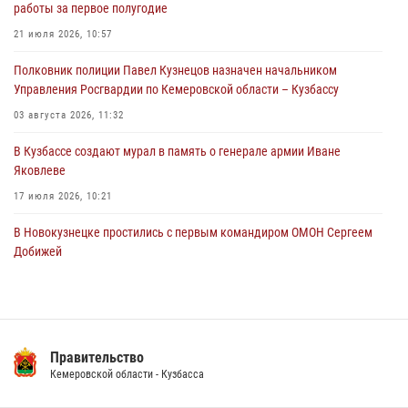
работы за первое полугодие
Кемеровские росгвардейцы пресекли попытку хищения товара
21 июля 2026, 10:57
путем подмены ценника (ВИДЕО)
Полковник полиции Павел Кузнецов назначен начальником
04 августа 2026, 06:32
1
Управления Росгвардии по Кемеровской области – Кузбассу
03 августа 2026, 11:32
В Кузбассе создают мурал в память о генерале армии Иване
Яковлеве
17 июля 2026, 10:21
В Новокузнецке простились с первым командиром ОМОН Сергеем
Добижей
12 июля 2026, 06:54
Росгвардейцы задержали горожанина, воспользовавшегося
мотоциклом без разрешения владельца
Правительство
14 июля 2026, 08:52
1
Кемеровской области - Кузбасса
Кузбасский спецназ принял участие в сборе снайперов Сибирского