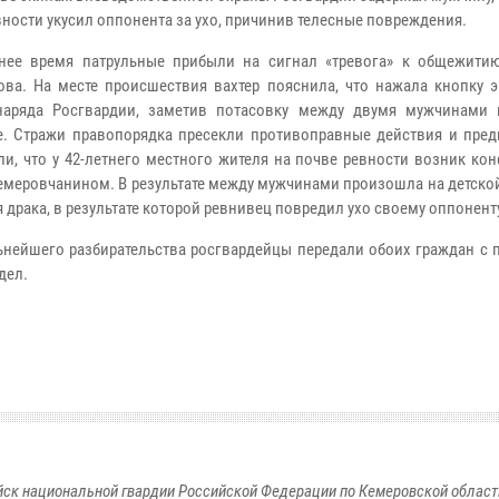
вности укусил оппонента за ухо, причинив телесные повреждения.
нее время патрульные прибыли на сигнал «тревога» к общежити
ва. На месте происшествия вахтер пояснила, что нажала кнопку э
наряда Росгвардии, заметив потасовку между двумя мужчинами 
. Стражи правопорядка пресекли противоправные действия и пред
ли, что у 42-летнего местного жителя на почве ревности возник кон
емеровчанином. В результате между мужчинами произошла на детско
 драка, в результате которой ревнивец повредил ухо своему оппонент
нейшего разбирательства росгвардейцы передали обоих граждан с 
дел.
к национальной гвардии Российской Федерации по Кемеровской области