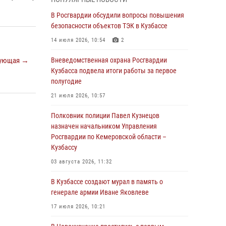
Генерал-полковник Олег Плохой поздравил
специалистов организационно-штатных
В Росгвардии обсудили вопросы повышения
подразделений Росгвардии с
безопасности объектов ТЭК в Кузбассе
профессиональным праздником
14 июля 2026, 10:54
2
07 августа 2026, 05:32
ующая →
Вневедомственная охрана Росгвардии
С 1 сентября 2026 года вступает в силу новый
Кузбасса подвела итоги работы за первое
федеральный закон о частной охранной
полугодие
деятельности
21 июля 2026, 10:57
06 августа 2026, 10:19
Полковник полиции Павел Кузнецов
Росгвардейцы задержали предполагаемого
назначен начальником Управления
виновника причинения ножевого ранения
Росгвардии по Кемеровской области –
кемеровчанину
Кузбассу
06 августа 2026, 09:18
03 августа 2026, 11:32
Росгвардейцы задержали мужчину,
В Кузбассе создают мурал в память о
повредившего имущество горожанки
генерале армии Иване Яковлеве
06 августа 2026, 08:17
1
17 июля 2026, 10:21
Росгвардейцы пресекли противоправные