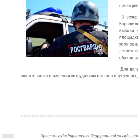
почве ре
В вечер
Ворошило
вызова 
площадке
установи
летним к
обоюдная
Для даль
алкогольного опьянения сотрудникам органов внутренних 
Пресс-служба Управления Федеральной службы войс