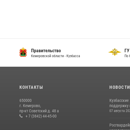
Правительство
ГУ
Кемеровской области - Кузбасса
По 
КОНТАКТЫ
НОВОСТ
650000
Кузбасские
г. Кемерово,
поддержку 
пр-кт Советский д. 48 а
07 августа 20
+ 7 (3842) 44-45-00
Росгвардей