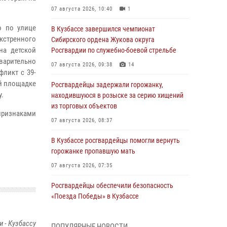
07 августа 2026, 10:40
1
ю по улице
В Кузбассе завершился чемпионат
кстренного
Сибирского ордена Жукова округа
на детской
Росгвардии по служебно-боевой стрельбе
варительно
07 августа 2026, 09:38
14
фликт с 39-
й площадке
Росгвардейцы задержали горожанку,
у.
находившуюся в розыске за серию хищений
из торговых объектов
признаками
07 августа 2026, 08:37
В Кузбассе росгвардейцы помогли вернуть
горожанке пропавшую мать
07 августа 2026, 07:35
Росгвардейцы обеспечили безопасность
«Поезда Победы» в Кузбассе
07 августа 2026, 06:33
 - Кузбассу
ПОПУЛЯРНЫЕ НОВОСТИ