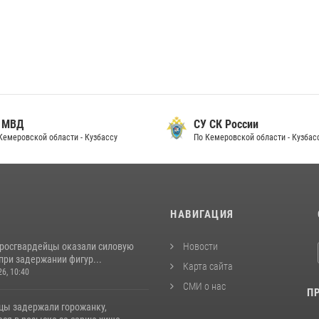
 МВД
СУ СК России
Кемеровской области - Кузбассу
По Кемеровской области - Кузбас
И
НАВИГАЦИЯ
 росгвардейцы оказали силовую
Новости
при задержании фигур...
Карта сайта
26, 10:40
СМИ о нас
П
цы задержали горожанку,