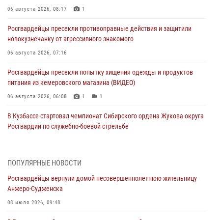
06 августа 2026, 08:17
1
Росгвардейцы пресекли противоправные действия и защитили
новокузнечанку от агрессивного знакомого
06 августа 2026, 07:16
Росгвардейцы пресекли попытку хищения одежды и продуктов
питания из кемеровского магазина (ВИДЕО)
06 августа 2026, 06:08
1
1
В Кузбассе стартовал чемпионат Сибирского ордена Жукова округа
Росгвардии по служебно-боевой стрельбе
05 августа 2026, 10:53
7
Росгвардейцы задержали в Кемерове дебошира, устроившего
ПОПУЛЯРНЫЕ НОВОСТИ
конфликт в медицинском учреждении
Росгвардейцы вернули домой несовершеннолетнюю жительницу
05 августа 2026, 09:30
Анжеро-Судженска
Росгвардейцы задержали участника драки, причинившего побои
08 июля 2026, 09:48
оппоненту