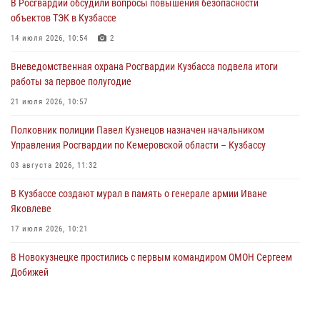
В Росгвардии обсудили вопросы повышения безопасности
05 августа 2026, 08:50
объектов ТЭК в Кузбассе
Росгвардейцы пресекли нарушение общественного порядка на
14 июля 2026, 10:54
2
городском пляже
Вневедомственная охрана Росгвардии Кузбасса подвела итоги
05 августа 2026, 08:10
работы за первое полугодие
Росгвардейцы в Юрге пресекли попытку проникновения на
21 июля 2026, 10:57
территорию частного домовладения
Полковник полиции Павел Кузнецов назначен начальником
05 августа 2026, 07:45
Управления Росгвардии по Кемеровской области – Кузбассу
03 августа 2026, 11:32
В Кузбассе создают мурал в память о генерале армии Иване
Яковлеве
17 июля 2026, 10:21
В Новокузнецке простились с первым командиром ОМОН Сергеем
Добижей
12 июля 2026, 06:54