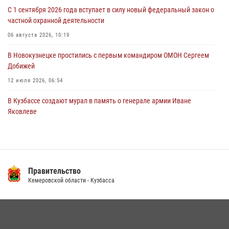
С 1 сентября 2026 года вступает в силу новый федеральный закон о
Росгвардейцы пресекли противоправные действия и защитили
частной охранной деятельности
новокузнечанку от агрессивного знакомого
06 августа 2026, 10:19
06 августа 2026, 07:16
В Новокузнецке простились с первым командиром ОМОН Сергеем
Добижей
12 июля 2026, 06:54
В Кузбассе создают мурал в память о генерале армии Иване
Яковлеве
17 июля 2026, 10:21
Росгвардейцы задержали горожанина, воспользовавшегося
мотоциклом без разрешения владельца
Правительство
14 июля 2026, 08:52
1
Кемеровской области - Кузбасса
Кузбасский спецназ принял участие в сборе снайперов Сибирского
округа Росгвардии
24 июля 2026, 10:35
3