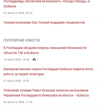
Росгвардейцы обеспечили безопасность «Поезда Победы» в
Кузбассе
07 августа 2026, 06:33
Генерал-полковник Олег Плохой поздравил специалистов
организационно-штатных подразделений Росгвардии с
профессиональным праздником
07 августа 2026, 05:32
ПОПУЛЯРНЫЕ НОВОСТИ
В Росгвардии обсудили вопросы повышения безопасности
С 1 сентября 2026 года вступает в силу новый федеральный закон о
объектов ТЭК в Кузбассе
частной охранной деятельности
14 июля 2026, 10:54
2
06 августа 2026, 10:19
Вневедомственная охрана Росгвардии Кузбасса подвела итоги
Росгвардейцы задержали предполагаемого виновника причинения
работы за первое полугодие
ножевого ранения кемеровчанину
21 июля 2026, 10:57
06 августа 2026, 09:18
Полковник полиции Павел Кузнецов назначен начальником
Росгвардейцы задержали мужчину, повредившего имущество
Управления Росгвардии по Кемеровской области – Кузбассу
горожанки
03 августа 2026, 11:32
06 августа 2026, 08:17
1