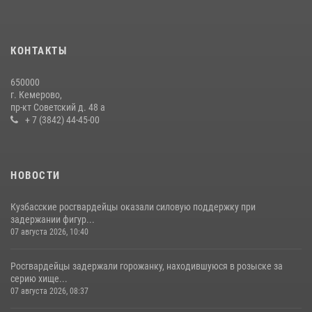
Сотрудники ОМОН «Оберег» провели встречу с воспитанниками
детского дома в рамках всероссийской акции
20 июля 2026, 10:54
2
КОНТАКТЫ
Росгвардейцы задержали мужчину, вырвавшего у горожанки пакет
650000
с покупками
г. Кемерово,
пр-кт Советский д. 48 а
20 июля 2026, 08:52
1
+ 7 (3842) 44-45-00
НОВОСТИ
Кузбасские росгвардейцы оказали силовую поддержку при
задержании фигур...
07 августа 2026, 10:40
Росгвардейцы задержали горожанку, находившуюся в розыске за
серию хище...
07 августа 2026, 08:37