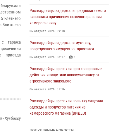
обнаружили
Росгвардейцы задержали предполагаемого
щественном
виновника причинения ножевого ранения
 51-летнего
кемеровчанину
а ближнего
06 августа 2026, 09:18
 с гаража
Росгвардейцы задержали мужчину,
пресечения
повредившего имущество горожанки
о приезда
06 августа 2026, 08:17
1
Росгвардейцы пресекли противоправные
действия и защитили новокузнечанку от
агрессивного знакомого
06 августа 2026, 07:16
Росгвардейцы пресекли попытку хищения
одежды и продуктов питания из
кемеровского магазина (ВИДЕО)
 - Кузбассу
06 августа 2026, 06:08
1
1
ПОПУЛЯРНЫЕ НОВОСТИ