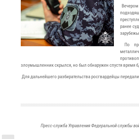
Вечером 
подходя
преступл
ранее су
зарубежь
По пред
металлич
противо
злоумышленник скрылся, но был обнаружен спустя время 
Для дальнейшего разбирательства росгвардейцы передали
Пресс-служба Управления Федеральной службы войс