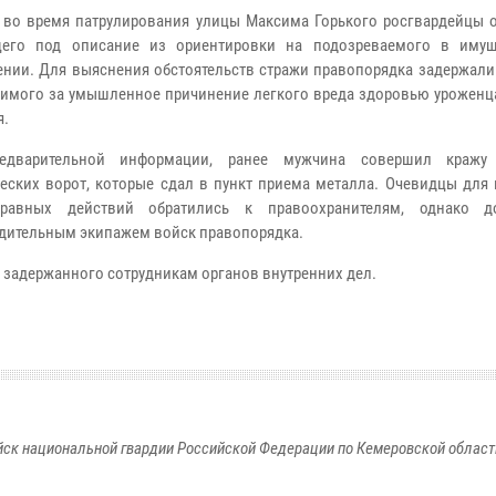
во время патрулирования улицы Максима Горького росгвардейцы 
щего под описание из ориентировки на подозреваемого в иму
ении. Для выяснения обстоятельств стражи правопорядка задержали
димого за умышленное причинение легкого вреда здоровью уроженц
я.
варительной информации, ранее мужчина совершил кражу
еских ворот, которые сдал в пункт приема металла. Очевидцы для 
правных действий обратились к правоохранителям, однако д
бдительным экипажем войск правопорядка.
 задержанного сотрудникам органов внутренних дел.
к национальной гвардии Российской Федерации по Кемеровской области