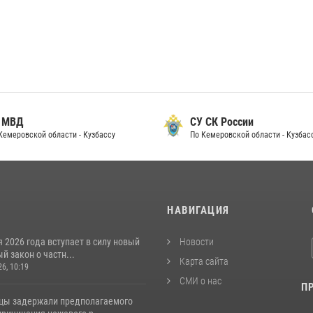
 МВД
СУ СК России
Кемеровской области - Кузбассу
По Кемеровской области - Кузбас
И
НАВИГАЦИЯ
я 2026 года вступает в силу новый
Новости
 закон о частн...
Карта сайта
26, 10:19
СМИ о нас
П
цы задержали предполагаемого