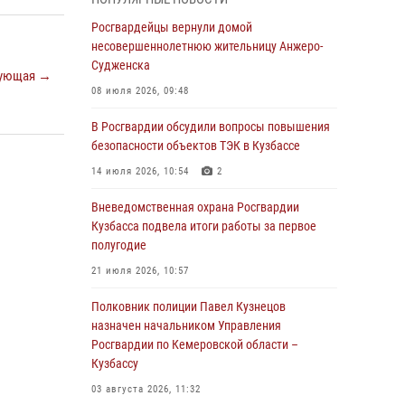
В Кузбассе стартовал чемпионат Сибирского
ордена Жукова округа Росгвардии по
Росгвардейцы вернули домой
служебно-боевой стрельбе
несовершеннолетнюю жительницу Анжеро-
Судженска
05 августа 2026, 10:53
7
ующая →
08 июля 2026, 09:48
Росгвардейцы задержали в Кемерове
дебошира, устроившего конфликт в
В Росгвардии обсудили вопросы повышения
медицинском учреждении
безопасности объектов ТЭК в Кузбассе
05 августа 2026, 09:30
14 июля 2026, 10:54
2
Росгвардейцы задержали участника драки,
Вневедомственная охрана Росгвардии
причинившего побои оппоненту
Кузбасса подвела итоги работы за первое
полугодие
05 августа 2026, 08:50
21 июля 2026, 10:57
Росгвардейцы пресекли нарушение
общественного порядка на городском пляже
Полковник полиции Павел Кузнецов
назначен начальником Управления
05 августа 2026, 08:10
Росгвардии по Кемеровской области –
Кузбассу
Росгвардейцы в Юрге пресекли попытку
проникновения на территорию частного
03 августа 2026, 11:32
домовладения