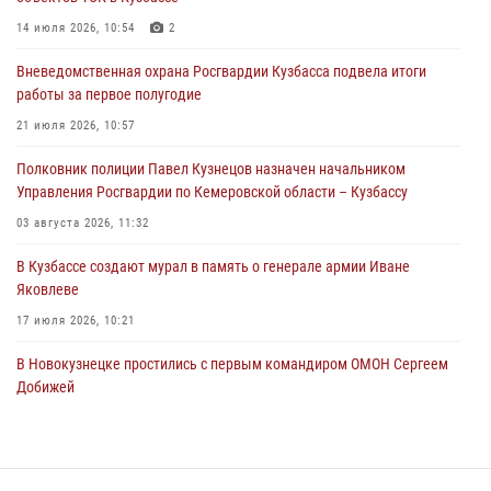
ножевого ранения кемеровчанину
14 июля 2026, 10:54
2
06 августа 2026, 09:18
Вневедомственная охрана Росгвардии Кузбасса подвела итоги
Росгвардейцы задержали мужчину, повредившего имущество
работы за первое полугодие
горожанки
21 июля 2026, 10:57
06 августа 2026, 08:17
1
Полковник полиции Павел Кузнецов назначен начальником
Росгвардейцы пресекли противоправные действия и защитили
Управления Росгвардии по Кемеровской области – Кузбассу
новокузнечанку от агрессивного знакомого
03 августа 2026, 11:32
06 августа 2026, 07:16
В Кузбассе создают мурал в память о генерале армии Иване
Яковлеве
17 июля 2026, 10:21
В Новокузнецке простились с первым командиром ОМОН Сергеем
Добижей
12 июля 2026, 06:54
Росгвардейцы задержали горожанина, воспользовавшегося
мотоциклом без разрешения владельца