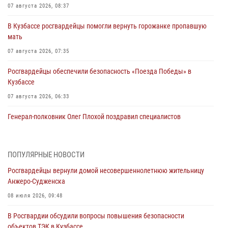
07 августа 2026, 08:37
В Кузбассе росгвардейцы помогли вернуть горожанке пропавшую
мать
07 августа 2026, 07:35
Росгвардейцы обеспечили безопасность «Поезда Победы» в
Кузбассе
07 августа 2026, 06:33
Генерал-полковник Олег Плохой поздравил специалистов
организационно-штатных подразделений Росгвардии с
профессиональным праздником
07 августа 2026, 05:32
ПОПУЛЯРНЫЕ НОВОСТИ
Росгвардейцы вернули домой несовершеннолетнюю жительницу
С 1 сентября 2026 года вступает в силу новый федеральный закон о
Анжеро-Судженска
частной охранной деятельности
08 июля 2026, 09:48
06 августа 2026, 10:19
В Росгвардии обсудили вопросы повышения безопасности
Росгвардейцы задержали предполагаемого виновника причинения
объектов ТЭК в Кузбассе