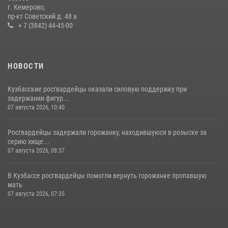
с покупками
г. Кемерово,
пр-кт Советский д. 48 а
20 июля 2026, 08:52
1
+ 7 (3842) 44-45-00
НОВОСТИ
Кузбасские росгвардейцы оказали силовую поддержку при
задержании фигур...
07 августа 2026, 10:40
Росгвардейцы задержали горожанку, находившуюся в розыске за
серию хище...
07 августа 2026, 08:37
В Кузбассе росгвардейцы помогли вернуть горожанке пропавшую
мать
07 августа 2026, 07:35