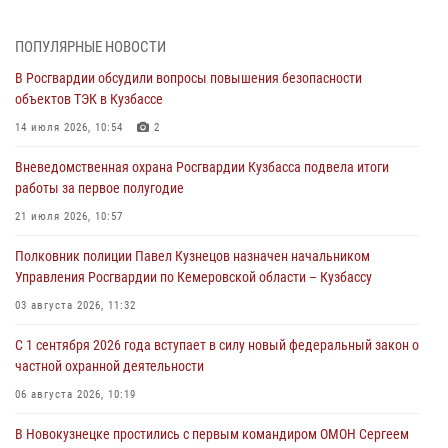
профессиональным праздником
07 августа 2026, 05:32
ПОПУЛЯРНЫЕ НОВОСТИ
В Росгвардии обсудили вопросы повышения безопасности
С 1 сентября 2026 года вступает в силу новый федеральный закон о
объектов ТЭК в Кузбассе
частной охранной деятельности
14 июля 2026, 10:54
2
06 августа 2026, 10:19
Вневедомственная охрана Росгвардии Кузбасса подвела итоги
Росгвардейцы задержали предполагаемого виновника причинения
работы за первое полугодие
ножевого ранения кемеровчанину
21 июля 2026, 10:57
06 августа 2026, 09:18
Полковник полиции Павел Кузнецов назначен начальником
Росгвардейцы задержали мужчину, повредившего имущество
Управления Росгвардии по Кемеровской области – Кузбассу
горожанки
03 августа 2026, 11:32
06 августа 2026, 08:17
1
С 1 сентября 2026 года вступает в силу новый федеральный закон о
Росгвардейцы пресекли противоправные действия и защитили
частной охранной деятельности
новокузнечанку от агрессивного знакомого
06 августа 2026, 10:19
06 августа 2026, 07:16
В Новокузнецке простились с первым командиром ОМОН Сергеем