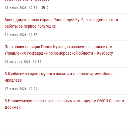
ножевого ранения кемеровчанину
14 июля 2026, 10:54
2
06 августа 2026, 09:18
Вневедомственная охрана Росгвардии Кузбасса подвела итоги
Росгвардейцы задержали мужчину, повредившего имущество
работы за первое полугодие
горожанки
21 июля 2026, 10:57
06 августа 2026, 08:17
1
Полковник полиции Павел Кузнецов назначен начальником
Росгвардейцы пресекли противоправные действия и защитили
Управления Росгвардии по Кемеровской области – Кузбассу
новокузнечанку от агрессивного знакомого
03 августа 2026, 11:32
06 августа 2026, 07:16
В Кузбассе создают мурал в память о генерале армии Иване
Яковлеве
17 июля 2026, 10:21
В Новокузнецке простились с первым командиром ОМОН Сергеем
Добижей
12 июля 2026, 06:54
Росгвардейцы задержали горожанина, воспользовавшегося
мотоциклом без разрешения владельца