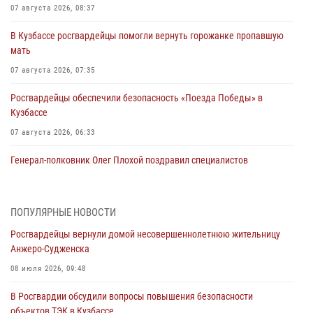
07 августа 2026, 08:37
В Кузбассе росгвардейцы помогли вернуть горожанке пропавшую
мать
07 августа 2026, 07:35
Росгвардейцы обеспечили безопасность «Поезда Победы» в
Кузбассе
07 августа 2026, 06:33
Генерал-полковник Олег Плохой поздравил специалистов
организационно-штатных подразделений Росгвардии с
профессиональным праздником
07 августа 2026, 05:32
ПОПУЛЯРНЫЕ НОВОСТИ
Росгвардейцы вернули домой несовершеннолетнюю жительницу
С 1 сентября 2026 года вступает в силу новый федеральный закон о
Анжеро-Судженска
частной охранной деятельности
08 июля 2026, 09:48
06 августа 2026, 10:19
В Росгвардии обсудили вопросы повышения безопасности
Росгвардейцы задержали предполагаемого виновника причинения
объектов ТЭК в Кузбассе