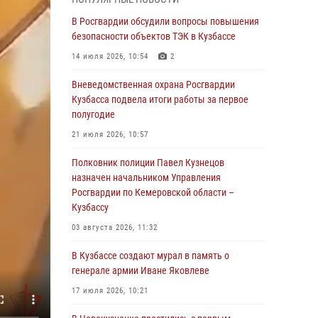
Генерал-полковник Олег Плохой поздравил
специалистов организационно-штатных
В Росгвардии обсудили вопросы повышения
подразделений Росгвардии с
безопасности объектов ТЭК в Кузбассе
профессиональным праздником
14 июля 2026, 10:54
2
07 августа 2026, 05:32
Вневедомственная охрана Росгвардии
С 1 сентября 2026 года вступает в силу новый
Кузбасса подвела итоги работы за первое
федеральный закон о частной охранной
полугодие
деятельности
21 июля 2026, 10:57
06 августа 2026, 10:19
Полковник полиции Павел Кузнецов
Росгвардейцы задержали предполагаемого
назначен начальником Управления
виновника причинения ножевого ранения
Росгвардии по Кемеровской области –
кемеровчанину
Кузбассу
06 августа 2026, 09:18
03 августа 2026, 11:32
Росгвардейцы задержали мужчину,
В Кузбассе создают мурал в память о
повредившего имущество горожанки
генерале армии Иване Яковлеве
06 августа 2026, 08:17
1
17 июля 2026, 10:21
Росгвардейцы пресекли противоправные