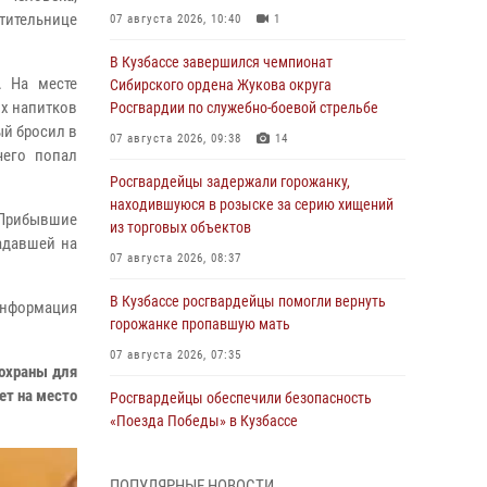
тительнице
07 августа 2026, 10:40
1
В Кузбассе завершился чемпионат
. На месте
Сибирского ордена Жукова округа
ых напитков
Росгвардии по служебно-боевой стрельбе
ый бросил в
07 августа 2026, 09:38
14
чего попал
Росгвардейцы задержали горожанку,
находившуюся в розыске за серию хищений
 Прибывшие
из торговых объектов
адавшей на
07 августа 2026, 08:37
В Кузбассе росгвардейцы помогли вернуть
информация
горожанке пропавшую мать
07 августа 2026, 07:35
 охраны для
ет на место
Росгвардейцы обеспечили безопасность
«Поезда Победы» в Кузбассе
07 августа 2026, 06:33
ПОПУЛЯРНЫЕ НОВОСТИ