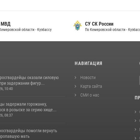
 МВД
СУ СК России
Кемеровской области - Кузбассу
По Кемеровской области - Кузбас
И
НАВИГАЦИЯ
 росгвардейцы оказали силовую
Новости
при задержании фигур...
Карта сайта
26, 10:40
СМИ о нас
П
цы задержали горожанку,
ся в розыске за серию хище...
26, 08:37
 росгвардейцы помогли вернуть
пропавшую мать