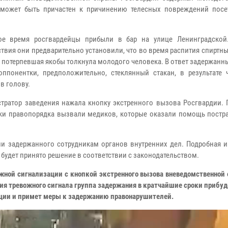
может быть причастен к причинению телесных повреждений посе
е время росгвардейцы прибыли в бар на улице Ленинградской
твия они предварительно установили, что во время распития спиртн
я потерпевшая якобы толкнула молодого человека. В ответ задержанн
оппонентки, предположительно, стеклянный стакан, в результате 
в голову.
ратор заведения нажала кнопку экстренного вызова Росгвардии.
ки правопорядка вызвали медиков, которые оказали помощь постр
и задержанного сотрудникам органов внутренних дел. Подробная 
й будет принято решение в соответствии с законодательством.
жной сигнализации с кнопкой экстренного вызова вневедомственной
ия тревожного сигнала группа задержания в кратчайшие сроки прибуд
ации и примет меры к задержанию правонарушителей.