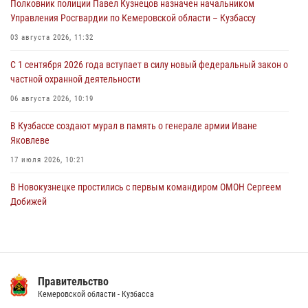
Полковник полиции Павел Кузнецов назначен начальником
Росгвардейцы задержали мужчину, повредившего имущество
Управления Росгвардии по Кемеровской области – Кузбассу
горожанки
03 августа 2026, 11:32
06 августа 2026, 08:17
1
С 1 сентября 2026 года вступает в силу новый федеральный закон о
Росгвардейцы пресекли противоправные действия и защитили
частной охранной деятельности
новокузнечанку от агрессивного знакомого
06 августа 2026, 10:19
06 августа 2026, 07:16
В Кузбассе создают мурал в память о генерале армии Иване
Яковлеве
17 июля 2026, 10:21
В Новокузнецке простились с первым командиром ОМОН Сергеем
Добижей
12 июля 2026, 06:54
Росгвардейцы задержали горожанина, воспользовавшегося
мотоциклом без разрешения владельца
Правительство
14 июля 2026, 08:52
1
Кемеровской области - Кузбасса