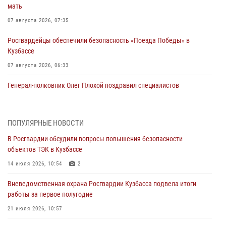
мать
07 августа 2026, 07:35
Росгвардейцы обеспечили безопасность «Поезда Победы» в
Кузбассе
07 августа 2026, 06:33
Генерал-полковник Олег Плохой поздравил специалистов
организационно-штатных подразделений Росгвардии с
профессиональным праздником
07 августа 2026, 05:32
ПОПУЛЯРНЫЕ НОВОСТИ
В Росгвардии обсудили вопросы повышения безопасности
С 1 сентября 2026 года вступает в силу новый федеральный закон о
объектов ТЭК в Кузбассе
частной охранной деятельности
14 июля 2026, 10:54
2
06 августа 2026, 10:19
Вневедомственная охрана Росгвардии Кузбасса подвела итоги
Росгвардейцы задержали предполагаемого виновника причинения
работы за первое полугодие
ножевого ранения кемеровчанину
21 июля 2026, 10:57
06 августа 2026, 09:18