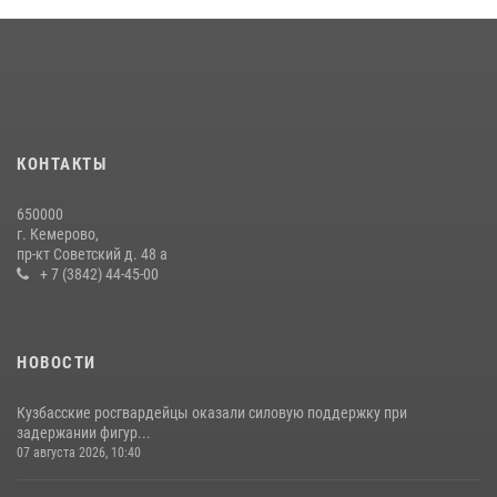
Кузбасский спецназ принял участие в сборе снайперов Сибирского
округа Росгвардии
24 июля 2026, 10:35
3
Сотрудники ОМОН «Оберег» провели встречу с воспитанниками
детского дома в рамках всероссийской акции
20 июля 2026, 10:54
2
КОНТАКТЫ
Росгвардейцы задержали мужчину, вырвавшего у горожанки пакет
650000
с покупками
г. Кемерово,
пр-кт Советский д. 48 а
20 июля 2026, 08:52
1
+ 7 (3842) 44-45-00
НОВОСТИ
Кузбасские росгвардейцы оказали силовую поддержку при
задержании фигур...
07 августа 2026, 10:40