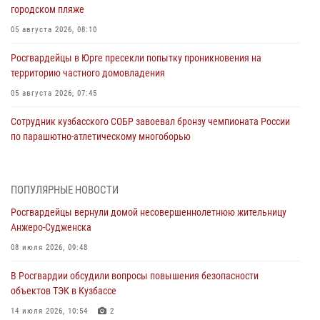
городском пляже
05 августа 2026, 08:10
Росгвардейцы в Юрге пресекли попытку проникновения на
территорию частного домовладения
05 августа 2026, 07:45
Сотрудник кузбасского СОБР завоевал бронзу чемпионата России
по парашютно-атлетическому многоборью
04 августа 2026, 10:48
2
Кузбассовцы высоко оценили качество предоставления
ПОПУЛЯРНЫЕ НОВОСТИ
государственных услуг подразделениями ЛРР Росгвардии
Росгвардейцы вернули домой несовершеннолетнюю жительницу
04 августа 2026, 09:42
Анжеро-Судженска
Росгвардейцы помогли разыскать троих юных путешественников из
08 июля 2026, 09:48
Новокузнецка
В Росгвардии обсудили вопросы повышения безопасности
04 августа 2026, 08:42
объектов ТЭК в Кузбассе
Росгвардейцы задержали нарушителя общественного порядка в
14 июля 2026, 10:54
2