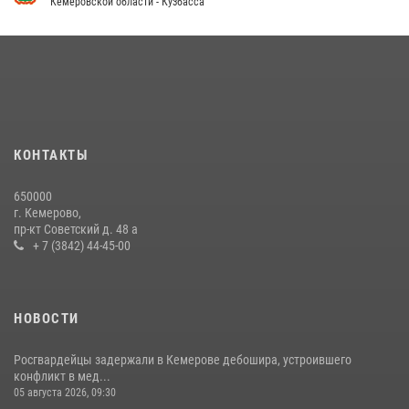
Кемеровской области - Кузбасса
Кузбасский спецназ принял участие в сборе снайперов Сибирского
округа Росгвардии
24 июля 2026, 10:35
3
Росгвардейцы задержали мужчину, вырвавшего у горожанки пакет
с покупками
20 июля 2026, 08:52
1
КОНТАКТЫ
Росгвардейцы задержали новокузнечанку при попытке вынести из
650000
гипермаркета товары на 13 тысяч рублей (ВИДЕО)
г. Кемерово,
пр-кт Советский д. 48 а
16 июля 2026, 06:43
1
1
+ 7 (3842) 44-45-00
НОВОСТИ
Росгвардейцы задержали в Кемерове дебошира, устроившего
конфликт в мед...
05 августа 2026, 09:30