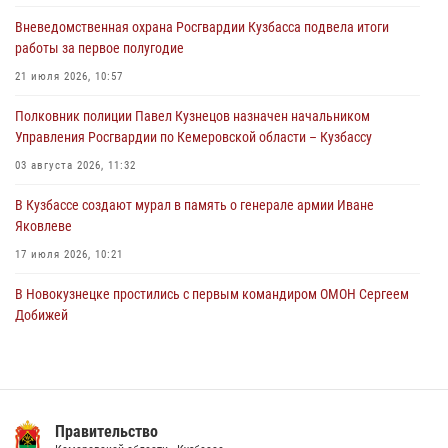
охраняемой кемеровской гостинице
Вневедомственная охрана Росгвардии Кузбасса подвела итоги
04 августа 2026, 07:41
работы за первое полугодие
Кемеровские росгвардейцы пресекли попытку хищения товара
21 июля 2026, 10:57
путем подмены ценника (ВИДЕО)
Полковник полиции Павел Кузнецов назначен начальником
04 августа 2026, 06:32
1
Управления Росгвардии по Кемеровской области – Кузбассу
03 августа 2026, 11:32
В Кузбассе создают мурал в память о генерале армии Иване
Яковлеве
17 июля 2026, 10:21
В Новокузнецке простились с первым командиром ОМОН Сергеем
Добижей
12 июля 2026, 06:54
Росгвардейцы задержали горожанина, воспользовавшегося
мотоциклом без разрешения владельца
Правительство
14 июля 2026, 08:52
1