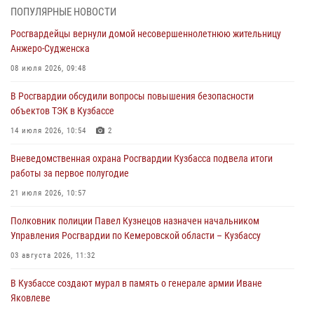
07 августа 2026, 05:32
ПОПУЛЯРНЫЕ НОВОСТИ
Росгвардейцы вернули домой несовершеннолетнюю жительницу
С 1 сентября 2026 года вступает в силу новый федеральный закон о
Анжеро-Судженска
частной охранной деятельности
08 июля 2026, 09:48
06 августа 2026, 10:19
В Росгвардии обсудили вопросы повышения безопасности
Росгвардейцы задержали предполагаемого виновника причинения
объектов ТЭК в Кузбассе
ножевого ранения кемеровчанину
14 июля 2026, 10:54
2
06 августа 2026, 09:18
Вневедомственная охрана Росгвардии Кузбасса подвела итоги
Росгвардейцы задержали мужчину, повредившего имущество
работы за первое полугодие
горожанки
21 июля 2026, 10:57
06 августа 2026, 08:17
1
Полковник полиции Павел Кузнецов назначен начальником
Росгвардейцы пресекли противоправные действия и защитили
Управления Росгвардии по Кемеровской области – Кузбассу
новокузнечанку от агрессивного знакомого
03 августа 2026, 11:32
06 августа 2026, 07:16
В Кузбассе создают мурал в память о генерале армии Иване
Яковлеве