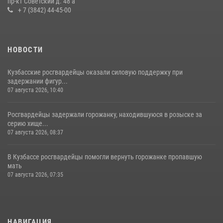
пр-кт Советский д. 48 а
16 июля 2026, 06:43
1
1
+ 7 (3842) 44-45-00
НОВОСТИ
Кузбасские росгвардейцы оказали силовую поддержку при
задержании фигур...
07 августа 2026, 10:40
Росгвардейцы задержали горожанку, находившуюся в розыске за
серию хище...
07 августа 2026, 08:37
В Кузбассе росгвардейцы помогли вернуть горожанке пропавшую
мать
07 августа 2026, 07:35
НАВИГАЦИЯ