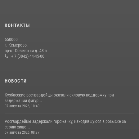
Росгвардейцы задержали мужчину, вырвавшего у горожанки пакет
с покупками
20 июля 2026, 08:52
1
КОНТАКТЫ
Росгвардейцы задержали новокузнечанку при попытке вынести из
650000
гипермаркета товары на 13 тысяч рублей (ВИДЕО)
г. Кемерово,
пр-кт Советский д. 48 а
16 июля 2026, 06:43
1
1
+ 7 (3842) 44-45-00
НОВОСТИ
Кузбасские росгвардейцы оказали силовую поддержку при
задержании фигур...
07 августа 2026, 10:40
Росгвардейцы задержали горожанку, находившуюся в розыске за
серию хище...
07 августа 2026, 08:37