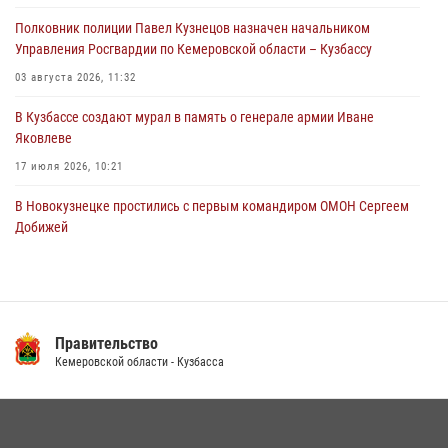
Полковник полиции Павел Кузнецов назначен начальником
Росгвардейцы пресекли противоправные действия и защитили
Управления Росгвардии по Кемеровской области – Кузбассу
новокузнечанку от агрессивного знакомого
03 августа 2026, 11:32
06 августа 2026, 07:16
В Кузбассе создают мурал в память о генерале армии Иване
Яковлеве
17 июля 2026, 10:21
В Новокузнецке простились с первым командиром ОМОН Сергеем
Добижей
12 июля 2026, 06:54
Росгвардейцы задержали горожанина, воспользовавшегося
мотоциклом без разрешения владельца
Правительство
14 июля 2026, 08:52
1
Кемеровской области - Кузбасса
Кузбасский спецназ принял участие в сборе снайперов Сибирского
округа Росгвардии
24 июля 2026, 10:35
3