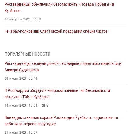
Росгвардейцы обеспечили безопасность «Поезда Победы» в
Кузбассе
07 августа 2026, 06:33
Генерал-полковник Олег Плохой поздравил специалистов
организационно-штатных подразделений Росгвардии с
профессиональным праздником
07 августа 2026, 05:32
ПОПУЛЯРНЫЕ НОВОСТИ
Росгвардейцы вернули домой несовершеннолетнюю жительницу
С 1 сентября 2026 года вступает в силу новый федеральный закон о
Анжеро-Судженска
частной охранной деятельности
08 июля 2026, 09:48
06 августа 2026, 10:19
В Росгвардии обсудили вопросы повышения безопасности
Росгвардейцы задержали предполагаемого виновника причинения
объектов ТЭК в Кузбассе
ножевого ранения кемеровчанину
14 июля 2026, 10:54
2
06 августа 2026, 09:18
Вневедомственная охрана Росгвардии Кузбасса подвела итоги
Росгвардейцы задержали мужчину, повредившего имущество
работы за первое полугодие
горожанки
21 июля 2026, 10:57
06 августа 2026, 08:17
1