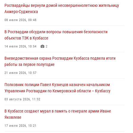
государственных услуг подразделениями ЛРР Росгвардии
Росгвардейцы вернули домой несовершеннолетнюю жительницу
04 августа 2026, 09:42
Анжеро-Судженска
Росгвардейцы помогли разыскать троих юных путешественников из
08 июля 2026, 09:48
Новокузнецка
В Росгвардии обсудили вопросы повышения безопасности
04 августа 2026, 08:42
объектов ТЭК в Кузбассе
Росгвардейцы задержали нарушителя общественного порядка в
14 июля 2026, 10:54
2
охраняемой кемеровской гостинице
Вневедомственная охрана Росгвардии Кузбасса подвела итоги
04 августа 2026, 07:41
работы за первое полугодие
Кемеровские росгвардейцы пресекли попытку хищения товара
21 июля 2026, 10:57
путем подмены ценника (ВИДЕО)
Полковник полиции Павел Кузнецов назначен начальником
04 августа 2026, 06:32
1
Управления Росгвардии по Кемеровской области – Кузбассу
03 августа 2026, 11:32
В Кузбассе создают мурал в память о генерале армии Иване
Яковлеве
17 июля 2026, 10:21