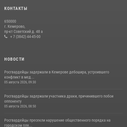
20 июля 2026, 08:52
1
КОНТАКТЫ
Росгвардейцы задержали новокузнечанку при попытке вынести из
650000
гипермаркета товары на 13 тысяч рублей (ВИДЕО)
г. Кемерово,
пр-кт Советский д. 48 а
16 июля 2026, 06:43
1
1
+ 7 (3842) 44-45-00
НОВОСТИ
Росгвардейцы задержали в Кемерове дебошира, устроившего
конфликт в мед...
05 августа 2026, 09:30
Росгвардейцы задержали участника драки, причинившего побои
оппоненту
05 августа 2026, 08:50
Росгвардейцы пресекли нарушение общественного порядка на
городском пля...