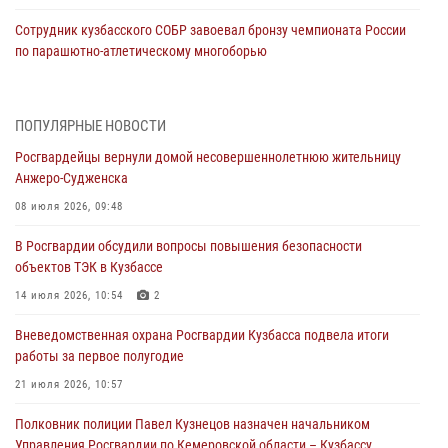
Сотрудник кузбасского СОБР завоевал бронзу чемпионата России
по парашютно-атлетическому многоборью
04 августа 2026, 10:48
2
Кузбассовцы высоко оценили качество предоставления
ПОПУЛЯРНЫЕ НОВОСТИ
государственных услуг подразделениями ЛРР Росгвардии
Росгвардейцы вернули домой несовершеннолетнюю жительницу
04 августа 2026, 09:42
Анжеро-Судженска
Росгвардейцы помогли разыскать троих юных путешественников из
08 июля 2026, 09:48
Новокузнецка
В Росгвардии обсудили вопросы повышения безопасности
04 августа 2026, 08:42
объектов ТЭК в Кузбассе
Росгвардейцы задержали нарушителя общественного порядка в
14 июля 2026, 10:54
2
охраняемой кемеровской гостинице
Вневедомственная охрана Росгвардии Кузбасса подвела итоги
04 августа 2026, 07:41
работы за первое полугодие
Кемеровские росгвардейцы пресекли попытку хищения товара
21 июля 2026, 10:57
путем подмены ценника (ВИДЕО)
Полковник полиции Павел Кузнецов назначен начальником
04 августа 2026, 06:32
1
Управления Росгвардии по Кемеровской области – Кузбассу