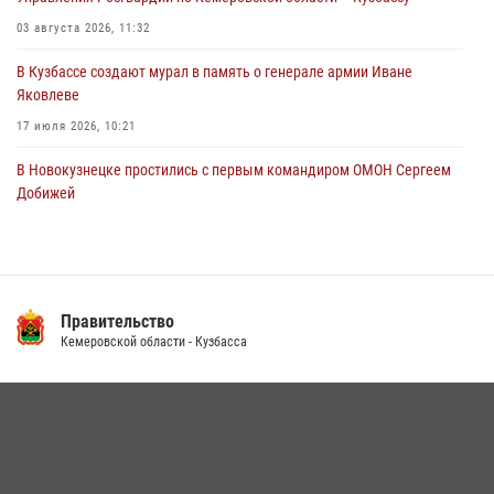
03 августа 2026, 11:32
В Кузбассе создают мурал в память о генерале армии Иване
Яковлеве
17 июля 2026, 10:21
В Новокузнецке простились с первым командиром ОМОН Сергеем
Добижей
12 июля 2026, 06:54
Росгвардейцы задержали горожанина, воспользовавшегося
мотоциклом без разрешения владельца
Правительство
14 июля 2026, 08:52
1
Кемеровской области - Кузбасса
Кузбасский спецназ принял участие в сборе снайперов Сибирского
округа Росгвардии
24 июля 2026, 10:35
3
Росгвардейцы задержали мужчину, вырвавшего у горожанки пакет
с покупками