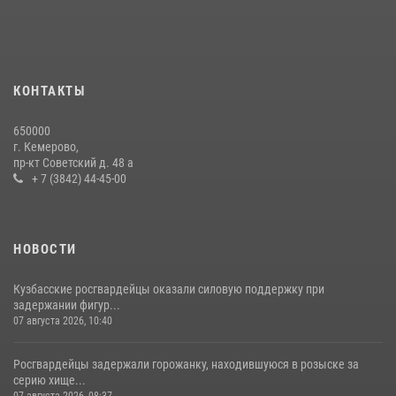
24 июля 2026, 10:35
3
Росгвардейцы задержали мужчину, вырвавшего у горожанки пакет
с покупками
20 июля 2026, 08:52
1
КОНТАКТЫ
С 1 сентября 2026 года вступает в силу новый федеральный закон о
650000
частной охранной деятельности
г. Кемерово,
пр-кт Советский д. 48 а
06 августа 2026, 10:19
+ 7 (3842) 44-45-00
НОВОСТИ
Кузбасские росгвардейцы оказали силовую поддержку при
задержании фигур...
07 августа 2026, 10:40
Росгвардейцы задержали горожанку, находившуюся в розыске за
серию хище...