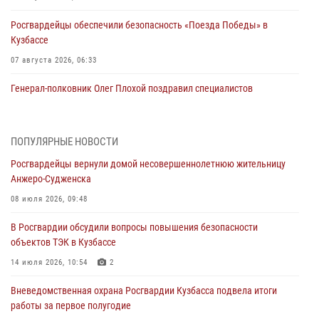
Росгвардейцы обеспечили безопасность «Поезда Победы» в
Кузбассе
07 августа 2026, 06:33
Генерал-полковник Олег Плохой поздравил специалистов
организационно-штатных подразделений Росгвардии с
профессиональным праздником
07 августа 2026, 05:32
ПОПУЛЯРНЫЕ НОВОСТИ
Росгвардейцы вернули домой несовершеннолетнюю жительницу
С 1 сентября 2026 года вступает в силу новый федеральный закон о
Анжеро-Судженска
частной охранной деятельности
08 июля 2026, 09:48
06 августа 2026, 10:19
В Росгвардии обсудили вопросы повышения безопасности
Росгвардейцы задержали предполагаемого виновника причинения
объектов ТЭК в Кузбассе
ножевого ранения кемеровчанину
14 июля 2026, 10:54
2
06 августа 2026, 09:18
Вневедомственная охрана Росгвардии Кузбасса подвела итоги
Росгвардейцы задержали мужчину, повредившего имущество
работы за первое полугодие
горожанки