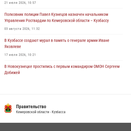
21 июля 2026, 10:57
06 августа 2026, 08:17
1
Полковник полиции Павел Кузнецов назначен начальником
Росгвардейцы пресекли противоправные действия и защитили
Управления Росгвардии по Кемеровской области – Кузбассу
новокузнечанку от агрессивного знакомого
03 августа 2026, 11:32
06 августа 2026, 07:16
В Кузбассе создают мурал в память о генерале армии Иване
Яковлеве
17 июля 2026, 10:21
В Новокузнецке простились с первым командиром ОМОН Сергеем
Добижей
12 июля 2026, 06:54
Росгвардейцы задержали горожанина, воспользовавшегося
мотоциклом без разрешения владельца
Правительство
14 июля 2026, 08:52
1
Кемеровской области - Кузбасса
Кузбасский спецназ принял участие в сборе снайперов Сибирского
округа Росгвардии