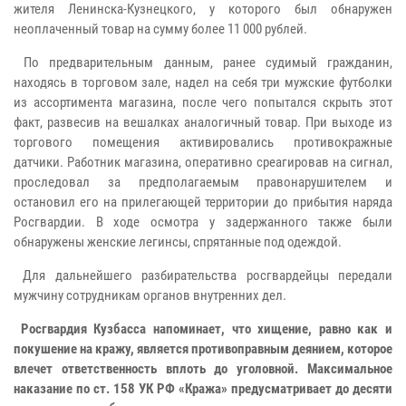
жителя Ленинска-Кузнецкого, у которого был обнаружен
неоплаченный товар на сумму более 11 000 рублей.
По предварительным данным, ранее судимый гражданин,
находясь в торговом зале, надел на себя три мужские футболки
из ассортимента магазина, после чего попытался скрыть этот
факт, развесив на вешалках аналогичный товар. При выходе из
торгового помещения активировались противокражные
датчики. Работник магазина, оперативно среагировав на сигнал,
проследовал за предполагаемым правонарушителем и
остановил его на прилегающей территории до прибытия наряда
Росгвардии. В ходе осмотра у задержанного также были
обнаружены женские легинсы, спрятанные под одеждой.
Для дальнейшего разбирательства росгвардейцы передали
мужчину сотрудникам органов внутренних дел.
Росгвардия Кузбасса напоминает, что хищение, равно как и
покушение на кражу, является противоправным деянием, которое
влечет ответственность вплоть до уголовной. Максимальное
наказание по ст. 158 УК РФ «Кража» предусматривает до десяти