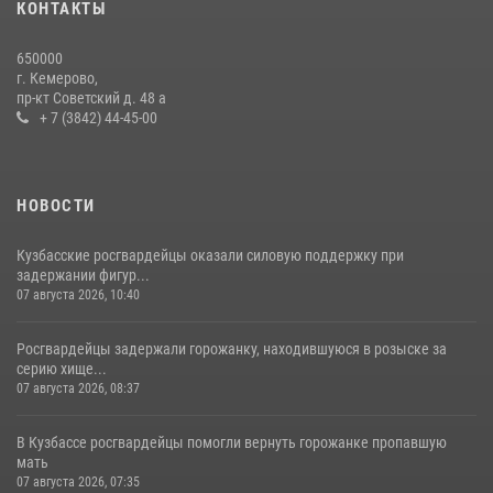
20 июля 2026, 08:52
1
КОНТАКТЫ
Росгвардейцы задержали новокузнечанку при попытке вынести из
650000
гипермаркета товары на 13 тысяч рублей (ВИДЕО)
г. Кемерово,
пр-кт Советский д. 48 а
16 июля 2026, 06:43
1
1
+ 7 (3842) 44-45-00
НОВОСТИ
Кузбасские росгвардейцы оказали силовую поддержку при
задержании фигур...
07 августа 2026, 10:40
Росгвардейцы задержали горожанку, находившуюся в розыске за
серию хище...
07 августа 2026, 08:37
В Кузбассе росгвардейцы помогли вернуть горожанке пропавшую
мать
07 августа 2026, 07:35