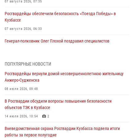
07 августа 2026, 07:35
Росгвардейцы обеспечили безопасность «Поезда Победы» в
Кузбассе
07 августа 2026, 06:33
Генерал-полковник Олег Плохой поздравил специалистов
организационно-штатных подразделений Росгвардии с
профессиональным праздником
07 августа 2026, 05:32
ПОПУЛЯРНЫЕ НОВОСТИ
Росгвардейцы вернули домой несовершеннолетнюю жительницу
С 1 сентября 2026 года вступает в силу новый федеральный закон о
Анжеро-Судженска
частной охранной деятельности
08 июля 2026, 09:48
06 августа 2026, 10:19
В Росгвардии обсудили вопросы повышения безопасности
Росгвардейцы задержали предполагаемого виновника причинения
объектов ТЭК в Кузбассе
ножевого ранения кемеровчанину
14 июля 2026, 10:54
2
06 августа 2026, 09:18
Вневедомственная охрана Росгвардии Кузбасса подвела итоги
Росгвардейцы задержали мужчину, повредившего имущество
работы за первое полугодие
горожанки