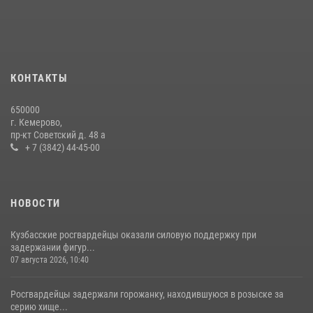
24 июля 2026, 10:35
3
Росгвардейцы задержали мужчину, вырвавшего у горожанки пакет
с покупками
20 июля 2026, 08:52
1
КОНТАКТЫ
Росгвардейцы задержали новокузнечанку при попытке вынести из
650000
гипермаркета товары на 13 тысяч рублей (ВИДЕО)
г. Кемерово,
пр-кт Советский д. 48 а
16 июля 2026, 06:43
1
1
+ 7 (3842) 44-45-00
НОВОСТИ
Кузбасские росгвардейцы оказали силовую поддержку при
задержании фигур...
07 августа 2026, 10:40
Росгвардейцы задержали горожанку, находившуюся в розыске за
серию хище...