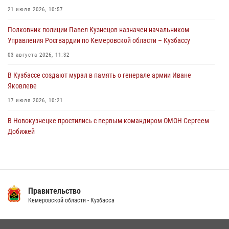
21 июля 2026, 10:57
06 августа 2026, 08:17
1
Полковник полиции Павел Кузнецов назначен начальником
Росгвардейцы пресекли противоправные действия и защитили
Управления Росгвардии по Кемеровской области – Кузбассу
новокузнечанку от агрессивного знакомого
03 августа 2026, 11:32
06 августа 2026, 07:16
В Кузбассе создают мурал в память о генерале армии Иване
Яковлеве
17 июля 2026, 10:21
В Новокузнецке простились с первым командиром ОМОН Сергеем
Добижей
12 июля 2026, 06:54
Росгвардейцы задержали горожанина, воспользовавшегося
мотоциклом без разрешения владельца
Правительство
14 июля 2026, 08:52
1
Кемеровской области - Кузбасса
Кузбасский спецназ принял участие в сборе снайперов Сибирского
округа Росгвардии