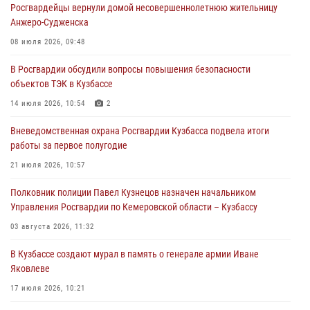
Росгвардейцы вернули домой несовершеннолетнюю жительницу
05 августа 2026, 09:30
Анжеро-Судженска
Росгвардейцы задержали участника драки, причинившего побои
08 июля 2026, 09:48
оппоненту
В Росгвардии обсудили вопросы повышения безопасности
05 августа 2026, 08:50
объектов ТЭК в Кузбассе
Росгвардейцы пресекли нарушение общественного порядка на
14 июля 2026, 10:54
2
городском пляже
Вневедомственная охрана Росгвардии Кузбасса подвела итоги
05 августа 2026, 08:10
работы за первое полугодие
Росгвардейцы в Юрге пресекли попытку проникновения на
21 июля 2026, 10:57
территорию частного домовладения
Полковник полиции Павел Кузнецов назначен начальником
05 августа 2026, 07:45
Управления Росгвардии по Кемеровской области – Кузбассу
03 августа 2026, 11:32
В Кузбассе создают мурал в память о генерале армии Иване
Яковлеве
17 июля 2026, 10:21