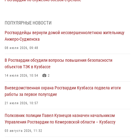
05 августа 2026, 10:53
7
Росгвардейцы задержали в Кемерове дебошира, устроившего
ПОПУЛЯРНЫЕ НОВОСТИ
конфликт в медицинском учреждении
Росгвардейцы вернули домой несовершеннолетнюю жительницу
05 августа 2026, 09:30
Анжеро-Судженска
Росгвардейцы задержали участника драки, причинившего побои
08 июля 2026, 09:48
оппоненту
В Росгвардии обсудили вопросы повышения безопасности
05 августа 2026, 08:50
объектов ТЭК в Кузбассе
Росгвардейцы пресекли нарушение общественного порядка на
14 июля 2026, 10:54
2
городском пляже
Вневедомственная охрана Росгвардии Кузбасса подвела итоги
05 августа 2026, 08:10
работы за первое полугодие
Росгвардейцы в Юрге пресекли попытку проникновения на
21 июля 2026, 10:57
территорию частного домовладения
Полковник полиции Павел Кузнецов назначен начальником
05 августа 2026, 07:45
Управления Росгвардии по Кемеровской области – Кузбассу
03 августа 2026, 11:32