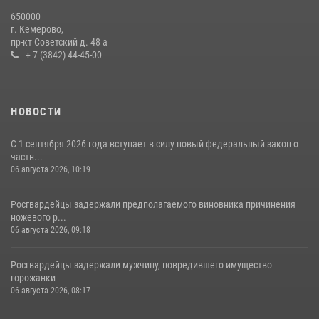
Росгвардейцы задержали новокузнечанку при попытке вынести из
650000
гипермаркета товары на 13 тысяч рублей (ВИДЕО)
г. Кемерово,
пр-кт Советский д. 48 а
16 июля 2026, 06:43
1
1
+ 7 (3842) 44-45-00
НОВОСТИ
С 1 сентября 2026 года вступает в силу новый федеральный закон о
частн...
06 августа 2026, 10:19
Росгвардейцы задержали предполагаемого виновника причинения
ножевого р...
06 августа 2026, 09:18
Росгвардейцы задержали мужчину, повредившего имущество
горожанки
06 августа 2026, 08:17