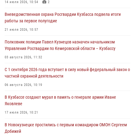
Кузбассе
14 июля 2026, 10:54
2
07 августа 2026, 06:33
Вневедомственная охрана Росгвардии Кузбасса подвела итоги
работы за первое полугодие
Генерал-полковник Олег Плохой поздравил специалистов
организационно-штатных подразделений Росгвардии с
21 июля 2026, 10:57
профессиональным праздником
Полковник полиции Павел Кузнецов назначен начальником
07 августа 2026, 05:32
Управления Росгвардии по Кемеровской области – Кузбассу
С 1 сентября 2026 года вступает в силу новый федеральный закон о
03 августа 2026, 11:32
частной охранной деятельности
С 1 сентября 2026 года вступает в силу новый федеральный закон о
06 августа 2026, 10:19
частной охранной деятельности
Росгвардейцы задержали предполагаемого виновника причинения
06 августа 2026, 10:19
ножевого ранения кемеровчанину
В Кузбассе создают мурал в память о генерале армии Иване
06 августа 2026, 09:18
Яковлеве
17 июля 2026, 10:21
В Новокузнецке простились с первым командиром ОМОН Сергеем
Добижей