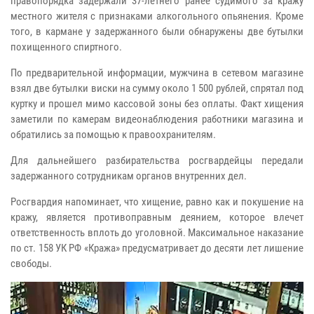
правопорядка задержали 37-летнего ранее судимого за кражу
местного жителя с признаками алкогольного опьянения. Кроме
того, в кармане у задержанного были обнаружены две бутылки
похищенного спиртного.
По предварительной информации, мужчина в сетевом магазине
взял две бутылки виски на сумму около 1 500 рублей, спрятал под
куртку и прошел мимо кассовой зоны без оплаты. Факт хищения
заметили по камерам видеонаблюдения работники магазина и
обратились за помощью к правоохранителям.
Для дальнейшего разбирательства росгвардейцы передали
задержанного сотрудникам органов внутренних дел.
Росгвардия напоминает, что хищение, равно как и покушение на
кражу, является противоправным деянием, которое влечет
ответственность вплоть до уголовной. Максимальное наказание
по ст. 158 УК РФ «Кража» предусматривает до десяти лет лишение
свободы.