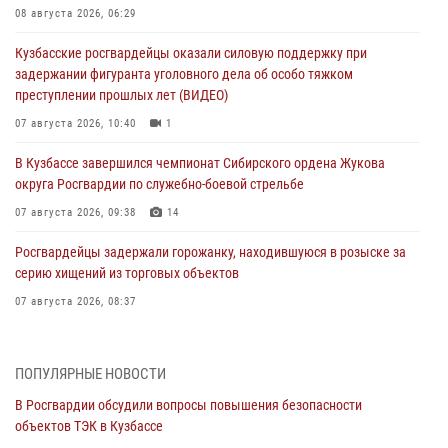
08 августа 2026, 06:29
Кузбасские росгвардейцы оказали силовую поддержку при
задержании фигуранта уголовного дела об особо тяжком
преступлении прошлых лет (ВИДЕО)
07 августа 2026, 10:40
1
В Кузбассе завершился чемпионат Сибирского ордена Жукова
округа Росгвардии по служебно-боевой стрельбе
07 августа 2026, 09:38
14
Росгвардейцы задержали горожанку, находившуюся в розыске за
серию хищений из торговых объектов
07 августа 2026, 08:37
В Кузбассе росгвардейцы помогли вернуть горожанке пропавшую
мать
ПОПУЛЯРНЫЕ НОВОСТИ
07 августа 2026, 07:35
В Росгвардии обсудили вопросы повышения безопасности
объектов ТЭК в Кузбассе
Росгвардейцы обеспечили безопасность «Поезда Победы» в