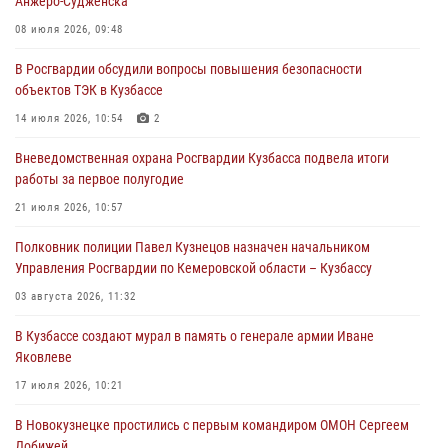
Анжеро-Судженска
Росгвардейцы задержали участника драки, причинившего побои
08 июля 2026, 09:48
оппоненту
В Росгвардии обсудили вопросы повышения безопасности
05 августа 2026, 08:50
объектов ТЭК в Кузбассе
Росгвардейцы пресекли нарушение общественного порядка на
14 июля 2026, 10:54
2
городском пляже
Вневедомственная охрана Росгвардии Кузбасса подвела итоги
05 августа 2026, 08:10
работы за первое полугодие
Росгвардейцы в Юрге пресекли попытку проникновения на
21 июля 2026, 10:57
территорию частного домовладения
Полковник полиции Павел Кузнецов назначен начальником
05 августа 2026, 07:45
Управления Росгвардии по Кемеровской области – Кузбассу
03 августа 2026, 11:32
В Кузбассе создают мурал в память о генерале армии Иване
Яковлеве
17 июля 2026, 10:21
В Новокузнецке простились с первым командиром ОМОН Сергеем
Добижей