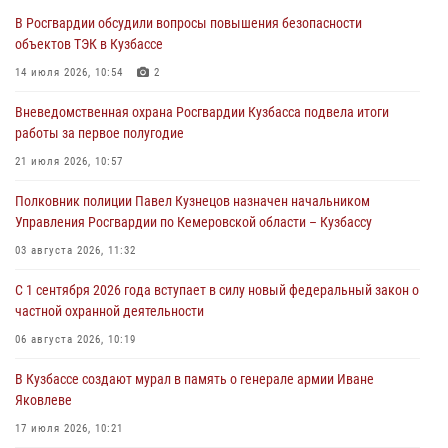
В Росгвардии обсудили вопросы повышения безопасности
С 1 сентября 2026 года вступает в силу новый федеральный закон о
объектов ТЭК в Кузбассе
частной охранной деятельности
14 июля 2026, 10:54
2
06 августа 2026, 10:19
Вневедомственная охрана Росгвардии Кузбасса подвела итоги
Росгвардейцы задержали предполагаемого виновника причинения
работы за первое полугодие
ножевого ранения кемеровчанину
21 июля 2026, 10:57
06 августа 2026, 09:18
Полковник полиции Павел Кузнецов назначен начальником
Росгвардейцы задержали мужчину, повредившего имущество
Управления Росгвардии по Кемеровской области – Кузбассу
горожанки
03 августа 2026, 11:32
06 августа 2026, 08:17
1
С 1 сентября 2026 года вступает в силу новый федеральный закон о
Росгвардейцы пресекли противоправные действия и защитили
частной охранной деятельности
новокузнечанку от агрессивного знакомого
06 августа 2026, 10:19
06 августа 2026, 07:16
В Кузбассе создают мурал в память о генерале армии Иване
Яковлеве
17 июля 2026, 10:21