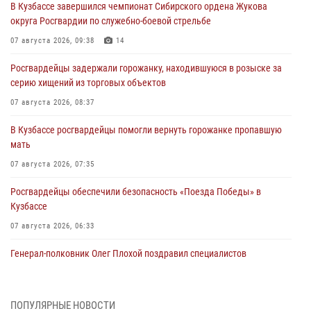
В Кузбассе завершился чемпионат Сибирского ордена Жукова
округа Росгвардии по служебно-боевой стрельбе
07 августа 2026, 09:38
14
Росгвардейцы задержали горожанку, находившуюся в розыске за
серию хищений из торговых объектов
07 августа 2026, 08:37
В Кузбассе росгвардейцы помогли вернуть горожанке пропавшую
мать
07 августа 2026, 07:35
Росгвардейцы обеспечили безопасность «Поезда Победы» в
Кузбассе
07 августа 2026, 06:33
Генерал-полковник Олег Плохой поздравил специалистов
организационно-штатных подразделений Росгвардии с
профессиональным праздником
07 августа 2026, 05:32
ПОПУЛЯРНЫЕ НОВОСТИ