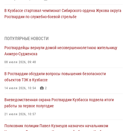
В Кузбассе стартовал чемпионат Сибирского ордена Жукова округа
Росгвардии по служебно-боевой стрельбе
05 августа 2026, 10:53
7
Росгвардейцы задержали в Кемерове дебошира, устроившего
ПОПУЛЯРНЫЕ НОВОСТИ
конфликт в медицинском учреждении
Росгвардейцы вернули домой несовершеннолетнюю жительницу
05 августа 2026, 09:30
Анжеро-Судженска
Росгвардейцы задержали участника драки, причинившего побои
08 июля 2026, 09:48
оппоненту
В Росгвардии обсудили вопросы повышения безопасности
05 августа 2026, 08:50
объектов ТЭК в Кузбассе
Росгвардейцы пресекли нарушение общественного порядка на
14 июля 2026, 10:54
2
городском пляже
Вневедомственная охрана Росгвардии Кузбасса подвела итоги
05 августа 2026, 08:10
работы за первое полугодие
Росгвардейцы в Юрге пресекли попытку проникновения на
21 июля 2026, 10:57
территорию частного домовладения
Полковник полиции Павел Кузнецов назначен начальником
05 августа 2026, 07:45