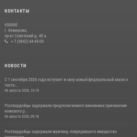
20 июля 2026, 08:52
1
КОНТАКТЫ
Росгвардейцы задержали новокузнечанку при попытке вынести из
650000
гипермаркета товары на 13 тысяч рублей (ВИДЕО)
г. Кемерово,
пр-кт Советский д. 48 а
16 июля 2026, 06:43
1
1
+ 7 (3842) 44-45-00
НОВОСТИ
С 1 сентября 2026 года вступает в силу новый федеральный закон о
частн...
06 августа 2026, 10:19
Росгвардейцы задержали предполагаемого виновника причинения
ножевого р...
06 августа 2026, 09:18
Росгвардейцы задержали мужчину, повредившего имущество
горожанки