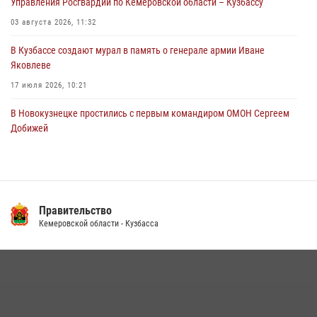
Управления Росгвардии по Кемеровской области – Кузбассу
03 августа 2026, 11:32
В Кузбассе создают мурал в память о генерале армии Иване
Яковлеве
17 июля 2026, 10:21
В Новокузнецке простились с первым командиром ОМОН Сергеем
Добижей
12 июля 2026, 06:54
Росгвардейцы задержали горожанина, воспользовавшегося
мотоциклом без разрешения владельца
Правительство
14 июля 2026, 08:52
1
Кемеровской области - Кузбасса
Кузбасский спецназ принял участие в сборе снайперов Сибирского
округа Росгвардии
24 июля 2026, 10:35
3
Росгвардейцы задержали мужчину, вырвавшего у горожанки пакет
с покупками