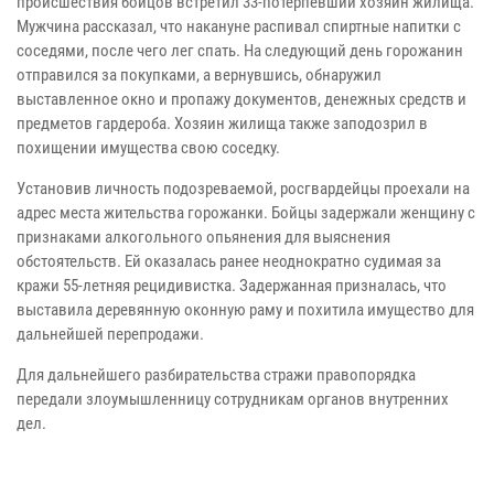
происшествия бойцов встретил 33-потерпевший хозяин жилища.
Мужчина рассказал, что накануне распивал спиртные напитки с
соседями, после чего лег спать. На следующий день горожанин
отправился за покупками, а вернувшись, обнаружил
выставленное окно и пропажу документов, денежных средств и
предметов гардероба. Хозяин жилища также заподозрил в
похищении имущества свою соседку.
Установив личность подозреваемой, росгвардейцы проехали на
адрес места жительства горожанки. Бойцы задержали женщину с
признаками алкогольного опьянения для выяснения
обстоятельств. Ей оказалась ранее неоднократно судимая за
кражи 55-летняя рецидивистка. Задержанная призналась, что
выставила деревянную оконную раму и похитила имущество для
дальнейшей перепродажи.
Для дальнейшего разбирательства стражи правопорядка
передали злоумышленницу сотрудникам органов внутренних
дел.