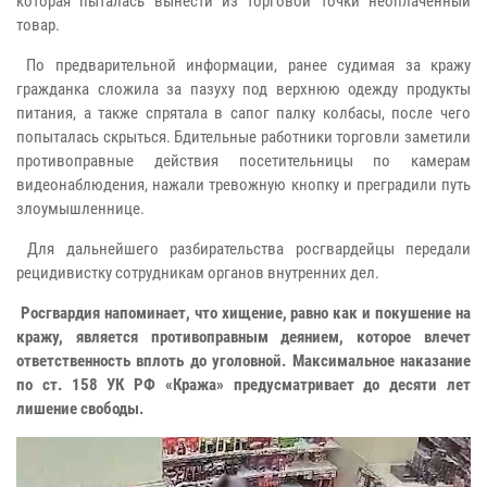
которая пыталась вынести из торговой точки неоплаченный
товар.
По предварительной информации, ранее судимая за кражу
гражданка сложила за пазуху под верхнюю одежду продукты
питания, а также спрятала в сапог палку колбасы, после чего
попыталась скрыться. Бдительные работники торговли заметили
противоправные действия посетительницы по камерам
видеонаблюдения, нажали тревожную кнопку и преградили путь
злоумышленнице.
Для дальнейшего разбирательства росгвардейцы передали
рецидивистку сотрудникам органов внутренних дел.
Росгвардия напоминает, что хищение, равно как и покушение на
кражу, является противоправным деянием, которое влечет
ответственность вплоть до уголовной. Максимальное наказание
по ст. 158 УК РФ «Кража» предусматривает до десяти лет
лишение свободы.