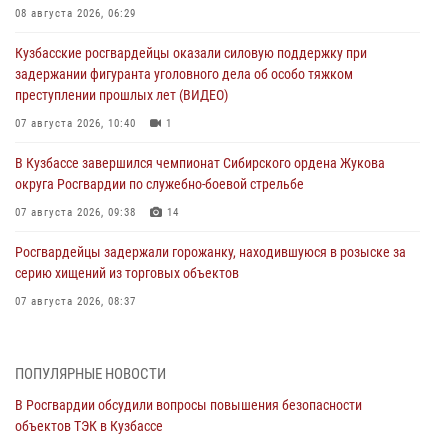
08 августа 2026, 06:29
Кузбасские росгвардейцы оказали силовую поддержку при
задержании фигуранта уголовного дела об особо тяжком
преступлении прошлых лет (ВИДЕО)
07 августа 2026, 10:40
1
В Кузбассе завершился чемпионат Сибирского ордена Жукова
округа Росгвардии по служебно-боевой стрельбе
07 августа 2026, 09:38
14
Росгвардейцы задержали горожанку, находившуюся в розыске за
серию хищений из торговых объектов
07 августа 2026, 08:37
В Кузбассе росгвардейцы помогли вернуть горожанке пропавшую
мать
ПОПУЛЯРНЫЕ НОВОСТИ
07 августа 2026, 07:35
В Росгвардии обсудили вопросы повышения безопасности
объектов ТЭК в Кузбассе
Росгвардейцы обеспечили безопасность «Поезда Победы» в