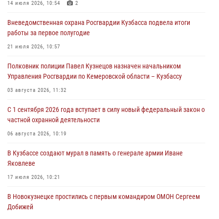
Кузбассе
14 июля 2026, 10:54
2
07 августа 2026, 06:33
Вневедомственная охрана Росгвардии Кузбасса подвела итоги
работы за первое полугодие
Генерал-полковник Олег Плохой поздравил специалистов
организационно-штатных подразделений Росгвардии с
21 июля 2026, 10:57
профессиональным праздником
Полковник полиции Павел Кузнецов назначен начальником
07 августа 2026, 05:32
Управления Росгвардии по Кемеровской области – Кузбассу
С 1 сентября 2026 года вступает в силу новый федеральный закон о
03 августа 2026, 11:32
частной охранной деятельности
С 1 сентября 2026 года вступает в силу новый федеральный закон о
06 августа 2026, 10:19
частной охранной деятельности
Росгвардейцы задержали предполагаемого виновника причинения
06 августа 2026, 10:19
ножевого ранения кемеровчанину
В Кузбассе создают мурал в память о генерале армии Иване
06 августа 2026, 09:18
Яковлеве
17 июля 2026, 10:21
В Новокузнецке простились с первым командиром ОМОН Сергеем
Добижей