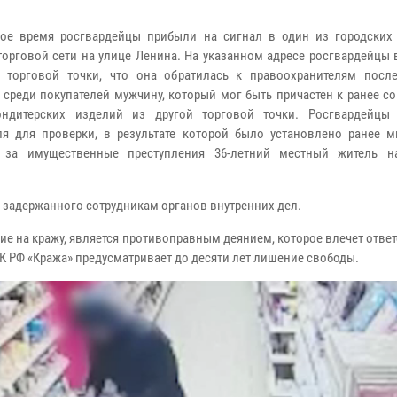
ое время росгвардейцы прибыли на сигнал в один из городских
торговой сети на улице Ленина. На указанном адресе росгвардейцы
 торговой точки, что она обратилась к правоохранителям после
 среди покупателей мужчину, который мог быть причастен к ранее 
ондитерских изделий из другой торговой точки. Росгвардейцы
ля для проверки, в результате которой было установлено ранее м
 за имущественные преступления 36-летний местный житель н
 задержанного сотрудникам органов внутренних дел.
ие на кражу, является противоправным деянием, которое влечет отве
УК РФ «Кража» предусматривает до десяти лет лишение свободы.