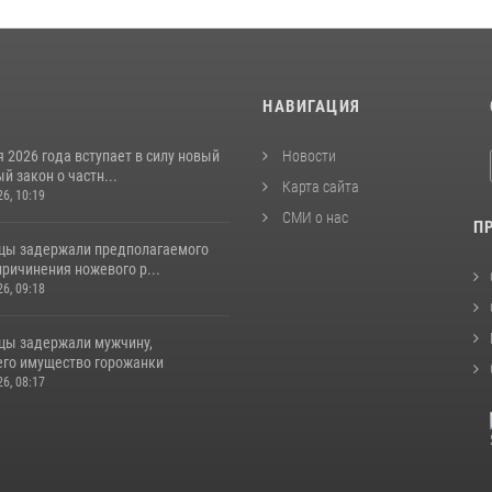
И
НАВИГАЦИЯ
я 2026 года вступает в силу новый
Новости
 закон о частн...
Карта сайта
26, 10:19
СМИ о нас
П
цы задержали предполагаемого
ричинения ножевого р...
26, 09:18
цы задержали мужчину,
го имущество горожанки
26, 08:17