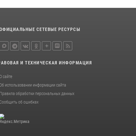
20 июля 2026, 08:52
1
Росгвардейцы задержали новокузнечанку
при попытке вынести из гипермаркета
товары на 13 тысяч рублей (ВИДЕО)
ОФИЦИАЛЬНЫЕ СЕТЕВЫЕ РЕСУРСЫ
16 июля 2026, 06:43
1
1
РАВОВАЯ И ТЕХНИЧЕСКАЯ ИНФОРМАЦИЯ
О сайте
Об использовании информации сайта
Правила обработки персональных данных
Сообщить об ошибках