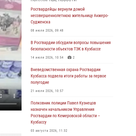
В Кузбассе стартовал чемпионат Сибирского
ордена Жукова округа Росгвардии по
Росгвардейцы вернули домой
служебно-боевой стрельбе
несовершеннолетнюю жительницу Анжеро-
Судженска
05 августа 2026, 10:53
7
08 июля 2026, 09:48
Росгвардейцы задержали в Кемерове
дебошира, устроившего конфликт в
В Росгвардии обсудили вопросы повышения
медицинском учреждении
безопасности объектов ТЭК в Кузбассе
05 августа 2026, 09:30
14 июля 2026, 10:54
2
Росгвардейцы задержали участника драки,
Вневедомственная охрана Росгвардии
причинившего побои оппоненту
Кузбасса подвела итоги работы за первое
полугодие
05 августа 2026, 08:50
21 июля 2026, 10:57
Росгвардейцы пресекли нарушение
общественного порядка на городском пляже
Полковник полиции Павел Кузнецов
назначен начальником Управления
05 августа 2026, 08:10
Росгвардии по Кемеровской области –
Кузбассу
Росгвардейцы в Юрге пресекли попытку
проникновения на территорию частного
03 августа 2026, 11:32
домовладения