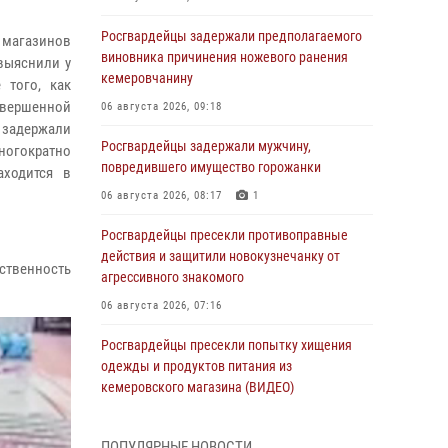
Росгвардейцы задержали предполагаемого
 магазинов
виновника причинения ножевого ранения
 выяснили у
кемеровчанину
 того, как
совершенной
06 августа 2026, 09:18
 задержали
Росгвардейцы задержали мужчину,
ногократно
повредившего имущество горожанки
аходится в
06 августа 2026, 08:17
1
Росгвардейцы пресекли противоправные
действия и защитили новокузнечанку от
тственность
агрессивного знакомого
06 августа 2026, 07:16
Росгвардейцы пресекли попытку хищения
одежды и продуктов питания из
кемеровского магазина (ВИДЕО)
06 августа 2026, 06:08
1
1
ПОПУЛЯРНЫЕ НОВОСТИ