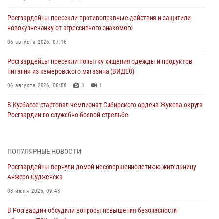
Росгвардейцы пресекли противоправные действия и защитили
новокузнечанку от агрессивного знакомого
06 августа 2026, 07:16
Росгвардейцы пресекли попытку хищения одежды и продуктов
питания из кемеровского магазина (ВИДЕО)
06 августа 2026, 06:08
1
1
В Кузбассе стартовал чемпионат Сибирского ордена Жукова округа
Росгвардии по служебно-боевой стрельбе
05 августа 2026, 10:53
7
Росгвардейцы задержали в Кемерове дебошира, устроившего
ПОПУЛЯРНЫЕ НОВОСТИ
конфликт в медицинском учреждении
Росгвардейцы вернули домой несовершеннолетнюю жительницу
05 августа 2026, 09:30
Анжеро-Судженска
Росгвардейцы задержали участника драки, причинившего побои
08 июля 2026, 09:48
оппоненту
В Росгвардии обсудили вопросы повышения безопасности
05 августа 2026, 08:50