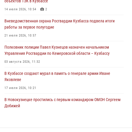
объектов ТЭК в Кузбассе
Росгвардейцы пресекли нарушение общественного порядка на
14 июля 2026, 10:54
2
городском пляже
Вневедомственная охрана Росгвардии Кузбасса подвела итоги
05 августа 2026, 08:10
работы за первое полугодие
Росгвардейцы в Юрге пресекли попытку проникновения на
21 июля 2026, 10:57
территорию частного домовладения
Полковник полиции Павел Кузнецов назначен начальником
05 августа 2026, 07:45
Управления Росгвардии по Кемеровской области – Кузбассу
03 августа 2026, 11:32
В Кузбассе создают мурал в память о генерале армии Иване
Яковлеве
17 июля 2026, 10:21
В Новокузнецке простились с первым командиром ОМОН Сергеем
Добижей
12 июля 2026, 06:54
Росгвардейцы задержали горожанина, воспользовавшегося