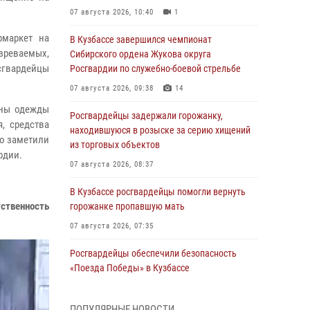
07 августа 2026, 10:40
1
рмаркет на
В Кузбассе завершился чемпионат
озреваемых,
Сибирского ордена Жукова округа
сгвардейцы
Росгвардии по служебно-боевой стрельбе
07 августа 2026, 09:38
14
аны одежды
Росгвардейцы задержали горожанку,
, средства
находившуюся в розыске за серию хищений
но заметили
из торговых объектов
рдии.
07 августа 2026, 08:37
В Кузбассе росгвардейцы помогли вернуть
тственность
горожанке пропавшую мать
07 августа 2026, 07:35
Росгвардейцы обеспечили безопасность
«Поезда Победы» в Кузбассе
07 августа 2026, 06:33
ПОПУЛЯРНЫЕ НОВОСТИ