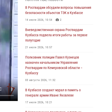
Генерал-полковник Олег Плохой поздравил
специалистов организационно-штатных
В Росгвардии обсудили вопросы повышения
подразделений Росгвардии с
безопасности объектов ТЭК в Кузбассе
профессиональным праздником
14 июля 2026, 10:54
2
07 августа 2026, 05:32
Вневедомственная охрана Росгвардии
С 1 сентября 2026 года вступает в силу новый
Кузбасса подвела итоги работы за первое
федеральный закон о частной охранной
полугодие
деятельности
21 июля 2026, 10:57
06 августа 2026, 10:19
Полковник полиции Павел Кузнецов
Росгвардейцы задержали предполагаемого
назначен начальником Управления
виновника причинения ножевого ранения
Росгвардии по Кемеровской области –
кемеровчанину
Кузбассу
06 августа 2026, 09:18
03 августа 2026, 11:32
Росгвардейцы задержали мужчину,
В Кузбассе создают мурал в память о
повредившего имущество горожанки
генерале армии Иване Яковлеве
06 августа 2026, 08:17
1
17 июля 2026, 10:21
Росгвардейцы пресекли противоправные