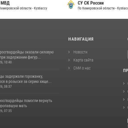
 МВД
СУ СК России
Кемеровской области - Кузбассу
По Кемеровской области - Кузбас
И
НАВИГАЦИЯ
 росгвардейцы оказали силовую
Новости
при задержании фигур...
Карта сайта
26, 10:40
СМИ о нас
П
цы задержали горожанку,
ся в розыске за серию хище...
26, 08:37
 росгвардейцы помогли вернуть
пропавшую мать
26, 07:35