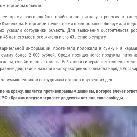
ом торговом объекте.
нее время росгвардейцы прибыли по сигналу «тревога» в гипе
е Кузнецком. В торговой точке стражи правопорядка обнаружили под
ых указали сотрудники объекта. Для выяснения обстоятельств ро
 45-летнего местного жителя и его 43-летнюю супругу.
арительной информации, посетители положили в сумку и в карм
 сумму более 2 000 рублей. Среди похищенного: продукты питания
игиены, хозяйственные товары. Работники гипермаркета своевремен
равные действия и нажали кнопку экстренного вызова наряда Росгва
 злоумышленников сотрудникам органов внутренних дел.
ие на кражу, является противоправным деянием, которое влечет отве
УК РФ «Кража» предусматривает до десяти лет лишение свободы.