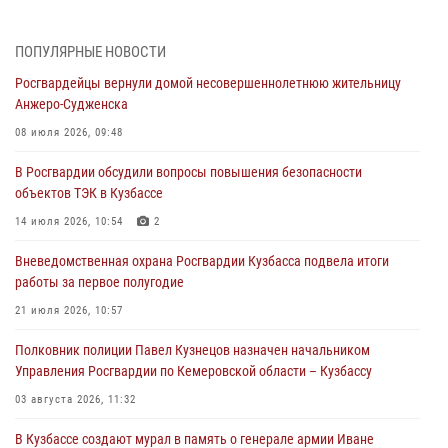
04 августа 2026, 10:48
2
Кузбассовцы высоко оценили качество предоставления
ПОПУЛЯРНЫЕ НОВОСТИ
государственных услуг подразделениями ЛРР Росгвардии
Росгвардейцы вернули домой несовершеннолетнюю жительницу
04 августа 2026, 09:42
Анжеро-Судженска
Росгвардейцы помогли разыскать троих юных путешественников из
08 июля 2026, 09:48
Новокузнецка
В Росгвардии обсудили вопросы повышения безопасности
04 августа 2026, 08:42
объектов ТЭК в Кузбассе
Росгвардейцы задержали нарушителя общественного порядка в
14 июля 2026, 10:54
2
охраняемой кемеровской гостинице
Вневедомственная охрана Росгвардии Кузбасса подвела итоги
04 августа 2026, 07:41
работы за первое полугодие
Кемеровские росгвардейцы пресекли попытку хищения товара
21 июля 2026, 10:57
путем подмены ценника (ВИДЕО)
Полковник полиции Павел Кузнецов назначен начальником
04 августа 2026, 06:32
1
Управления Росгвардии по Кемеровской области – Кузбассу
03 августа 2026, 11:32
В Кузбассе создают мурал в память о генерале армии Иване