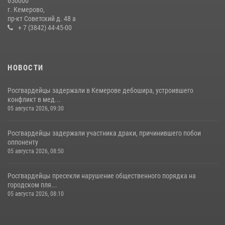
650000
гипермаркета товары на 13 тысяч рублей (ВИДЕО)
г. Кемерово,
пр-кт Советский д. 48 а
16 июля 2026, 06:43
1
1
+ 7 (3842) 44-45-00
НОВОСТИ
Росгвардейцы задержали в Кемерове дебошира, устроившего
конфликт в мед...
05 августа 2026, 09:30
Росгвардейцы задержали участника драки, причинившего побои
оппоненту
05 августа 2026, 08:50
Росгвардейцы пресекли нарушение общественного порядка на
городском пля...
05 августа 2026, 08:10