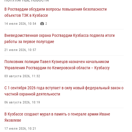
В Росгвардии обсудили вопросы повышения безопасности
С 1 сентября 2026 года вступает в силу новый федеральный закон о
объектов ТЭК в Кузбассе
частной охранной деятельности
14 июля 2026, 10:54
2
06 августа 2026, 10:19
Вневедомственная охрана Росгвардии Кузбасса подвела итоги
Росгвардейцы задержали предполагаемого виновника причинения
работы за первое полугодие
ножевого ранения кемеровчанину
21 июля 2026, 10:57
06 августа 2026, 09:18
Полковник полиции Павел Кузнецов назначен начальником
Росгвардейцы задержали мужчину, повредившего имущество
Управления Росгвардии по Кемеровской области – Кузбассу
горожанки
03 августа 2026, 11:32
06 августа 2026, 08:17
1
С 1 сентября 2026 года вступает в силу новый федеральный закон о
Росгвардейцы пресекли противоправные действия и защитили
частной охранной деятельности
новокузнечанку от агрессивного знакомого
06 августа 2026, 10:19
06 августа 2026, 07:16
В Кузбассе создают мурал в память о генерале армии Иване
Яковлеве
17 июля 2026, 10:21