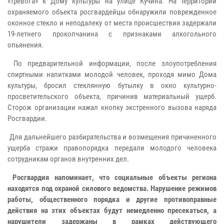
«тревога» к Дому культуры на улице Кучина. На территории
охраняемого объекта росгвардейцы обнаружили поврежденное
оконное стекло и неподалеку от места происшествия задержали
19-летнего прокопчанина с признаками алкогольного
опьянения.
По предварительной информации, после злоупотребления
спиртными напитками молодой человек, проходя мимо Дома
культуры, бросил стеклянную бутылку в окно культурно-
просветительского объекта, причинив материальный ущерб.
Сторож организации нажал кнопку экстренного вызова наряда
Росгвардии.
Для дальнейшего разбирательства и возмещения причиненного
ущерба стражи правопорядка передали молодого человека
сотрудникам органов внутренних дел.
Росгвардия напоминает, что социальные объекты региона
находятся под охраной силового ведомства. Нарушение режимов
работы, общественного порядка и другие противоправные
действия на этих объектах будут немедленно пресекаться, а
нарушители задержаны в рамках действующего