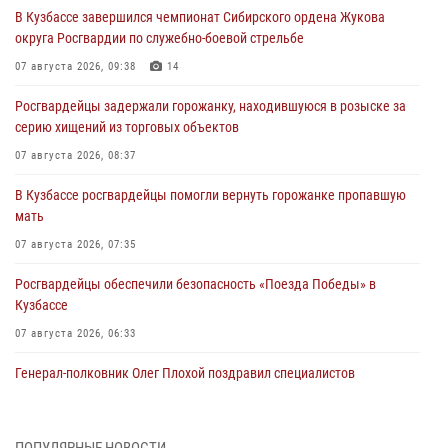
В Кузбассе завершился чемпионат Сибирского ордена Жукова
округа Росгвардии по служебно-боевой стрельбе
07 августа 2026, 09:38
14
Росгвардейцы задержали горожанку, находившуюся в розыске за
серию хищений из торговых объектов
07 августа 2026, 08:37
В Кузбассе росгвардейцы помогли вернуть горожанке пропавшую
мать
07 августа 2026, 07:35
Росгвардейцы обеспечили безопасность «Поезда Победы» в
Кузбассе
07 августа 2026, 06:33
Генерал-полковник Олег Плохой поздравил специалистов
организационно-штатных подразделений Росгвардии с
профессиональным праздником
07 августа 2026, 05:32
ПОПУЛЯРНЫЕ НОВОСТИ