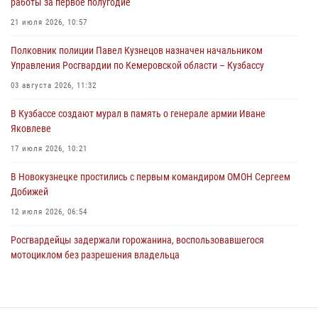
работы за первое полугодие
ножевого ранения кемеровчанину
21 июля 2026, 10:57
06 августа 2026, 09:18
Полковник полиции Павел Кузнецов назначен начальником
Росгвардейцы задержали мужчину, повредившего имущество
Управления Росгвардии по Кемеровской области – Кузбассу
горожанки
03 августа 2026, 11:32
06 августа 2026, 08:17
1
В Кузбассе создают мурал в память о генерале армии Иване
Росгвардейцы пресекли противоправные действия и защитили
Яковлеве
новокузнечанку от агрессивного знакомого
17 июля 2026, 10:21
06 августа 2026, 07:16
В Новокузнецке простились с первым командиром ОМОН Сергеем
Добижей
12 июля 2026, 06:54
Росгвардейцы задержали горожанина, воспользовавшегося
мотоциклом без разрешения владельца
14 июля 2026, 08:52
1
С 1 сентября 2026 года вступает в силу новый федеральный закон о
частной охранной деятельности