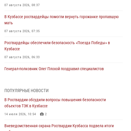
07 августа 2026, 08:37
В Кузбассе росгвардейцы помогли вернуть горожанке пропавшую
мать
07 августа 2026, 07:35
Росгвардейцы обеспечили безопасность «Поезда Победы» в
Кузбассе
07 августа 2026, 06:33
Генерал-полковник Олег Плохой поздравил специалистов
организационно-штатных подразделений Росгвардии с
профессиональным праздником
07 августа 2026, 05:32
ПОПУЛЯРНЫЕ НОВОСТИ
В Росгвардии обсудили вопросы повышения безопасности
С 1 сентября 2026 года вступает в силу новый федеральный закон о
объектов ТЭК в Кузбассе
частной охранной деятельности
14 июля 2026, 10:54
2
06 августа 2026, 10:19
Вневедомственная охрана Росгвардии Кузбасса подвела итоги
Росгвардейцы задержали предполагаемого виновника причинения