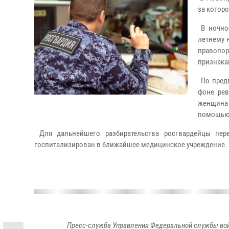
за котор
В ночное
летнему 
правопо
признака
По предв
фоне рев
женщина 
помощью 
Для дальнейшего разбирательства росгвардейцы пере
госпитализирован в ближайшее медицинское учреждение.
Пресс-служба Управления Федеральной службы войс