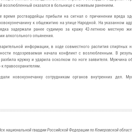
ой возлюбленный оказался в больнице с ножевым ранением.
 время росгвардейцы прибыли на сигнал о причинении вреда зд
новокузнечанину к общежитию на улице Народной. На указанном адр
рядка задержали ранее судимую за кражу 42-летнюю местную жи
ми алкогольного опьянения.
арительной информации, в ходе совместного распития спиртных н
ности подозреваемая начала конфликт с возлюбленным. В резуль
разбила кружку и ударила осколком по ноге заявителя. Мужчина об
к правоохранителям.
дали новокузнечанку сотрудникам органов внутренних дел. М
к национальной гвардии Российской Федерации по Кемеровской области