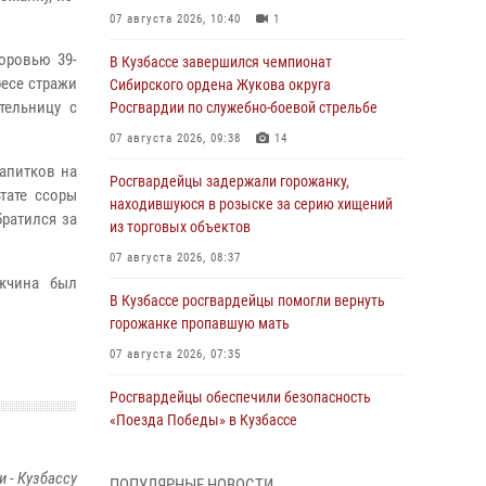
07 августа 2026, 10:40
1
оровью 39-
В Кузбассе завершился чемпионат
есе стражи
Сибирского ордена Жукова округа
тельницу с
Росгвардии по служебно-боевой стрельбе
07 августа 2026, 09:38
14
апитков на
Росгвардейцы задержали горожанку,
тате ссоры
находившуюся в розыске за серию хищений
ратился за
из торговых объектов
07 августа 2026, 08:37
ужчина был
В Кузбассе росгвардейцы помогли вернуть
горожанке пропавшую мать
07 августа 2026, 07:35
Росгвардейцы обеспечили безопасность
«Поезда Победы» в Кузбассе
07 августа 2026, 06:33
 - Кузбассу
ПОПУЛЯРНЫЕ НОВОСТИ