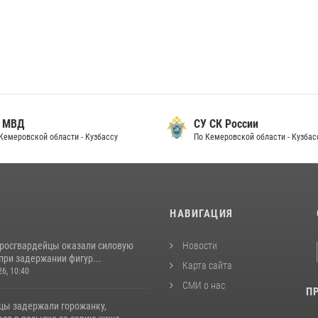
 МВД
СУ СК России
Кемеровской области - Кузбассу
По Кемеровской области - Кузбас
И
НАВИГАЦИЯ
 росгвардейцы оказали силовую
Новости
при задержании фигур...
Карта сайта
26, 10:40
СМИ о нас
П
цы задержали горожанку,