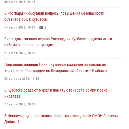
Росгвардейцы помогли разыскать троих юных путешественников из
08 июля 2026, 09:48
Новокузнецка
В Росгвардии обсудили вопросы повышения безопасности
04 августа 2026, 08:42
объектов ТЭК в Кузбассе
Росгвардейцы задержали нарушителя общественного порядка в
14 июля 2026, 10:54
2
охраняемой кемеровской гостинице
Вневедомственная охрана Росгвардии Кузбасса подвела итоги
04 августа 2026, 07:41
работы за первое полугодие
Кемеровские росгвардейцы пресекли попытку хищения товара
21 июля 2026, 10:57
путем подмены ценника (ВИДЕО)
Полковник полиции Павел Кузнецов назначен начальником
04 августа 2026, 06:32
1
Управления Росгвардии по Кемеровской области – Кузбассу
03 августа 2026, 11:32
В Кузбассе создают мурал в память о генерале армии Иване
Яковлеве
17 июля 2026, 10:21
В Новокузнецке простились с первым командиром ОМОН Сергеем
Добижей