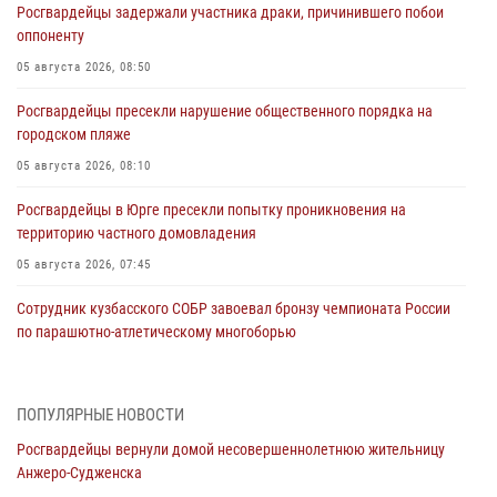
Росгвардейцы задержали участника драки, причинившего побои
оппоненту
05 августа 2026, 08:50
Росгвардейцы пресекли нарушение общественного порядка на
городском пляже
05 августа 2026, 08:10
Росгвардейцы в Юрге пресекли попытку проникновения на
территорию частного домовладения
05 августа 2026, 07:45
Сотрудник кузбасского СОБР завоевал бронзу чемпионата России
по парашютно-атлетическому многоборью
04 августа 2026, 10:48
2
Кузбассовцы высоко оценили качество предоставления
ПОПУЛЯРНЫЕ НОВОСТИ
государственных услуг подразделениями ЛРР Росгвардии
Росгвардейцы вернули домой несовершеннолетнюю жительницу
04 августа 2026, 09:42
Анжеро-Судженска