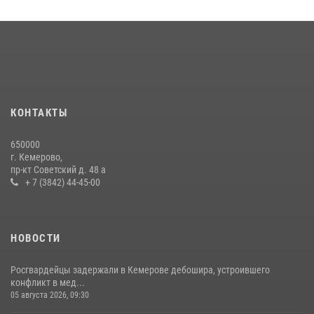
Кузбасский спецназ принял участие в сборе снайперов Сибирского
округа Росгвардии
24 июля 2026, 10:35
3
Росгвардейцы задержали мужчину, вырвавшего у горожанки пакет
с покупками
20 июля 2026, 08:52
1
КОНТАКТЫ
Росгвардейцы задержали новокузнечанку при попытке вынести из
650000
гипермаркета товары на 13 тысяч рублей (ВИДЕО)
г. Кемерово,
пр-кт Советский д. 48 а
16 июля 2026, 06:43
1
1
+ 7 (3842) 44-45-00
НОВОСТИ
Росгвардейцы задержали в Кемерове дебошира, устроившего
конфликт в мед...
05 августа 2026, 09:30