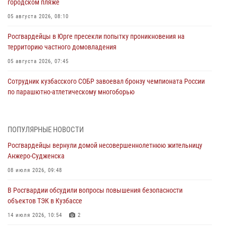
городском пляже
05 августа 2026, 08:10
Росгвардейцы в Юрге пресекли попытку проникновения на
территорию частного домовладения
05 августа 2026, 07:45
Сотрудник кузбасского СОБР завоевал бронзу чемпионата России
по парашютно-атлетическому многоборью
04 августа 2026, 10:48
2
Кузбассовцы высоко оценили качество предоставления
ПОПУЛЯРНЫЕ НОВОСТИ
государственных услуг подразделениями ЛРР Росгвардии
Росгвардейцы вернули домой несовершеннолетнюю жительницу
04 августа 2026, 09:42
Анжеро-Судженска
Росгвардейцы помогли разыскать троих юных путешественников из
08 июля 2026, 09:48
Новокузнецка
В Росгвардии обсудили вопросы повышения безопасности
04 августа 2026, 08:42
объектов ТЭК в Кузбассе
Росгвардейцы задержали нарушителя общественного порядка в
14 июля 2026, 10:54
2