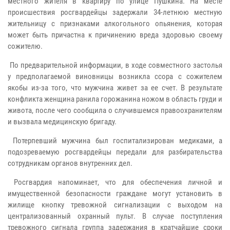
местного жителя в квартиру по улице Пушкина. На месте
происшествия росгвардейцы задержали 34-летнюю местную
жительницу с признаками алкогольного опьянения, которая
может быть причастна к причинению вреда здоровью своему
сожителю.
По предварительной информации, в ходе совместного застолья
у предполагаемой виновницы возникла ссора с сожителем
якобы из-за того, что мужчина живет за ее счет. В результате
конфликта женщина ранила горожанина ножом в область груди и
живота, после чего сообщила о случившемся правоохранителям
и вызвала медицинскую бригаду.
Потерпевший мужчина был госпитализирован медиками, а
подозреваемую росгвардейцы передали для разбирательства
сотрудникам органов внутренних дел.
Росгвардия напоминает, что для обеспечения личной и
имущественной безопасности граждане могут установить в
жилище кнопку тревожной сигнализации с выходом на
централизованный охранный пульт. В случае поступления
тревожного сигнала группа задержания в кратчайшие сроки