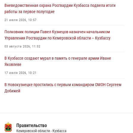
охраняемой кемеровской гостинице
Вневедомственная охрана Росгвардии Кузбасса подвела итоги
04 августа 2026, 07:41
работы за первое полугодие
Кемеровские росгвардейцы пресекли попытку хищения товара
21 июля 2026, 10:57
путем подмены ценника (ВИДЕО)
Полковник полиции Павел Кузнецов назначен начальником
04 августа 2026, 06:32
1
Управления Росгвардии по Кемеровской области – Кузбассу
03 августа 2026, 11:32
В Кузбассе создают мурал в память о генерале армии Иване
Яковлеве
17 июля 2026, 10:21
В Новокузнецке простились с первым командиром ОМОН Сергеем
Добижей
12 июля 2026, 06:54
Росгвардейцы задержали горожанина, воспользовавшегося
мотоциклом без разрешения владельца
Правительство
14 июля 2026, 08:52
1
Кемеровской области - Кузбасса