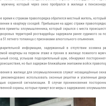
 мужчину, который через окно пробрался в жилище к пенсионеру
ее время к стражам правопорядка обратился местный житель, которы
вении в квартиру соседей. Прибывшие на адрес стражи правопорядк
теля приметы злоумышленника, который скрылся с места происшеств
дворовых территорий росгвардейцы задержали ранее судимого за по
а 51 летнего топкинца с признаками алкогольного опьянения.
варительной информации, задержанный в отсутствии хозяина р
емой квартиры на первом этаже и проник в жилище пожилого мужч
ельный сосед, услышав подозрительный шум, обнаружил постороннег
 происшествия, но был задержан ближайшим экипажем войск правопо
овения в жилище для злоумышленников служат незащищённые окна 
 рекомендовано использовать оконные решетки и усиленные двер
щью охранной сигнализации. В случае проникновения посторонн
твенной охраны, которые примут все меры к задержанию злоумышле