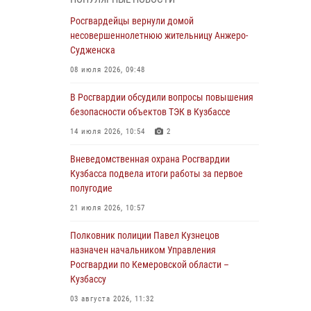
В Кузбассе стартовал чемпионат Сибирского
ордена Жукова округа Росгвардии по
Росгвардейцы вернули домой
служебно-боевой стрельбе
несовершеннолетнюю жительницу Анжеро-
Судженска
05 августа 2026, 10:53
7
08 июля 2026, 09:48
Росгвардейцы задержали в Кемерове
дебошира, устроившего конфликт в
В Росгвардии обсудили вопросы повышения
медицинском учреждении
безопасности объектов ТЭК в Кузбассе
05 августа 2026, 09:30
14 июля 2026, 10:54
2
Росгвардейцы задержали участника драки,
Вневедомственная охрана Росгвардии
причинившего побои оппоненту
Кузбасса подвела итоги работы за первое
полугодие
05 августа 2026, 08:50
21 июля 2026, 10:57
Росгвардейцы пресекли нарушение
общественного порядка на городском пляже
Полковник полиции Павел Кузнецов
назначен начальником Управления
05 августа 2026, 08:10
Росгвардии по Кемеровской области –
Кузбассу
Росгвардейцы в Юрге пресекли попытку
проникновения на территорию частного
03 августа 2026, 11:32
домовладения