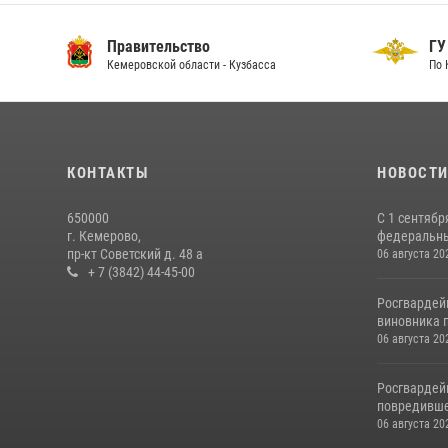
Правительство
ГУ
Кемеровской области - Кузбасса
По 
КОНТАКТЫ
НОВОСТ
650000
С 1 сентябр
г. Кемерово,
федеральный
пр-кт Советский д. 48 а
06 августа 20
+ 7 (3842) 44-45-00
Росгвардей
виновника п
06 августа 20
Росгвардей
повредивше
06 августа 20