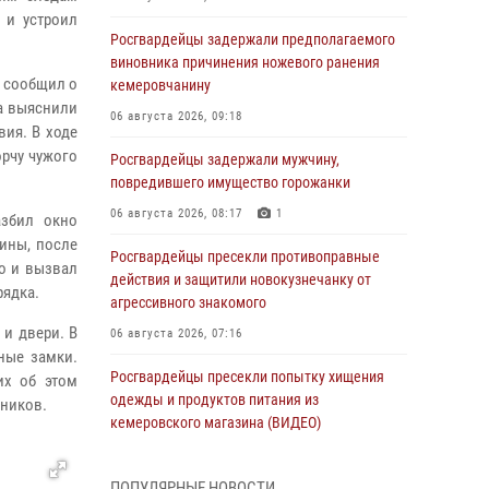
 и устроил
Росгвардейцы задержали предполагаемого
виновника причинения ножевого ранения
й сообщил о
кемеровчанину
а выяснили
06 августа 2026, 09:18
ия. В ходе
рчу чужого
Росгвардейцы задержали мужчину,
повредившего имущество горожанки
06 августа 2026, 08:17
1
азбил окно
ины, после
Росгвардейцы пресекли противоправные
о и вызвал
действия и защитили новокузнечанку от
рядка.
агрессивного знакомого
и двери. В
06 августа 2026, 07:16
ные замки.
Росгвардейцы пресекли попытку хищения
их об этом
одежды и продуктов питания из
нников.
кемеровского магазина (ВИДЕО)
06 августа 2026, 06:08
1
1
ПОПУЛЯРНЫЕ НОВОСТИ