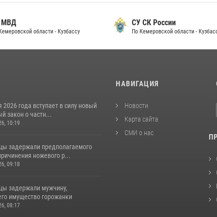
 МВД
СУ СК России
Кемеровской области - Кузбассу
По Кемеровской области - Кузбас
И
НАВИГАЦИЯ
я 2026 года вступает в силу новый
Новости
 закон о частн...
Карта сайта
26, 10:19
СМИ о нас
П
цы задержали предполагаемого
ричинения ножевого р...
26, 09:18
цы задержали мужчину,
го имущество горожанки
26, 08:17