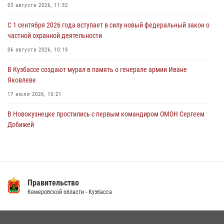
03 августа 2026, 11:32
06 августа 2026, 08:17
1
С 1 сентября 2026 года вступает в силу новый федеральный закон о
Росгвардейцы пресекли противоправные действия и защитили
частной охранной деятельности
новокузнечанку от агрессивного знакомого
06 августа 2026, 10:19
06 августа 2026, 07:16
В Кузбассе создают мурал в память о генерале армии Иване
Яковлеве
17 июля 2026, 10:21
В Новокузнецке простились с первым командиром ОМОН Сергеем
Добижей
12 июля 2026, 06:54
Росгвардейцы задержали горожанина, воспользовавшегося
мотоциклом без разрешения владельца
Правительство
14 июля 2026, 08:52
1
Кемеровской области - Кузбасса
Кузбасский спецназ принял участие в сборе снайперов Сибирского
округа Росгвардии