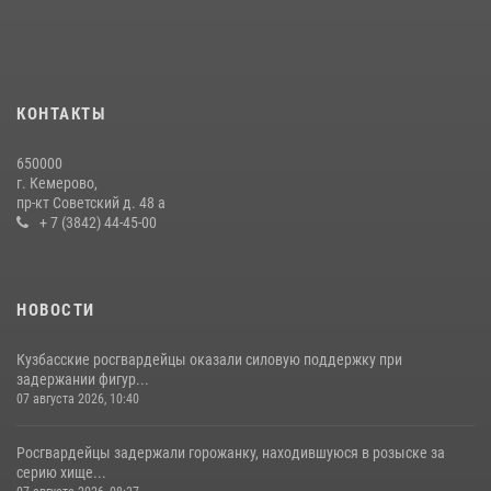
24 июля 2026, 10:35
3
Сотрудники ОМОН «Оберег» провели встречу с воспитанниками
детского дома в рамках всероссийской акции
20 июля 2026, 10:54
2
КОНТАКТЫ
Росгвардейцы задержали мужчину, вырвавшего у горожанки пакет
650000
с покупками
г. Кемерово,
пр-кт Советский д. 48 а
20 июля 2026, 08:52
1
+ 7 (3842) 44-45-00
НОВОСТИ
Кузбасские росгвардейцы оказали силовую поддержку при
задержании фигур...
07 августа 2026, 10:40
Росгвардейцы задержали горожанку, находившуюся в розыске за
серию хище...