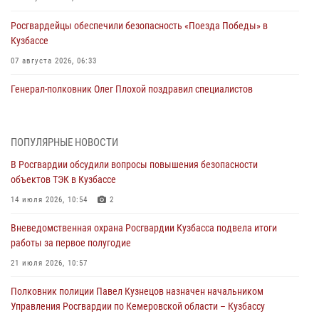
Росгвардейцы обеспечили безопасность «Поезда Победы» в
Кузбассе
07 августа 2026, 06:33
Генерал-полковник Олег Плохой поздравил специалистов
организационно-штатных подразделений Росгвардии с
профессиональным праздником
07 августа 2026, 05:32
ПОПУЛЯРНЫЕ НОВОСТИ
В Росгвардии обсудили вопросы повышения безопасности
С 1 сентября 2026 года вступает в силу новый федеральный закон о
объектов ТЭК в Кузбассе
частной охранной деятельности
14 июля 2026, 10:54
2
06 августа 2026, 10:19
Вневедомственная охрана Росгвардии Кузбасса подвела итоги
Росгвардейцы задержали предполагаемого виновника причинения
работы за первое полугодие
ножевого ранения кемеровчанину
21 июля 2026, 10:57
06 августа 2026, 09:18
Полковник полиции Павел Кузнецов назначен начальником
Росгвардейцы задержали мужчину, повредившего имущество
Управления Росгвардии по Кемеровской области – Кузбассу
горожанки